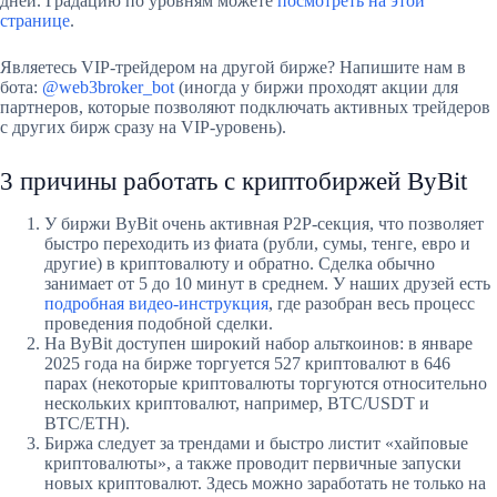
дней. Градацию по уровням можете
посмотреть на этой
странице
.
Являетесь VIP-трейдером на другой бирже? Напишите нам в
бота:
@web3broker_bot
(иногда у биржи проходят акции для
партнеров, которые позволяют подключать активных трейдеров
с других бирж сразу на VIP-уровень).
3 причины работать с криптобиржей ByBit
У биржи ByBit очень активная P2P-секция, что позволяет
быстро переходить из фиата (рубли, сумы, тенге, евро и
другие) в криптовалюту и обратно. Сделка обычно
занимает от 5 до 10 минут в среднем. У наших друзей есть
подробная видео-инструкция
, где разобран весь процесс
проведения подобной сделки.
На ByBit доступен широкий набор альткоинов: в январе
2025 года на бирже торгуется 527 криптовалют в 646
парах (некоторые криптовалюты торгуются относительно
нескольких криптовалют, например, BTC/USDT и
BTC/ETH).
Биржа следует за трендами и быстро листит «хайповые
криптовалюты», а также проводит первичные запуски
новых криптовалют. Здесь можно заработать не только на