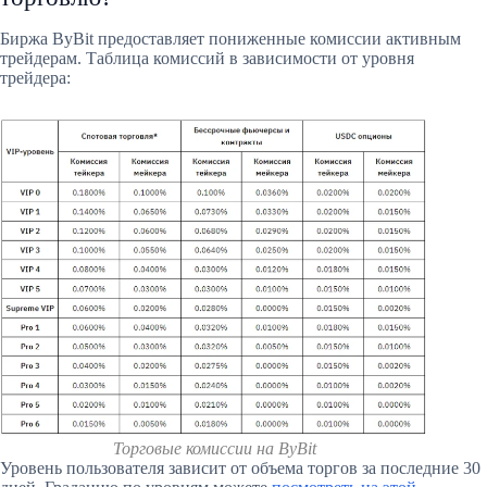
Биржа ByBit предоставляет пониженные комиссии активным
трейдерам. Таблица комиссий в зависимости от уровня
трейдера:
Торговые комиссии на ByBit
Уровень пользователя зависит от объема торгов за последние 30