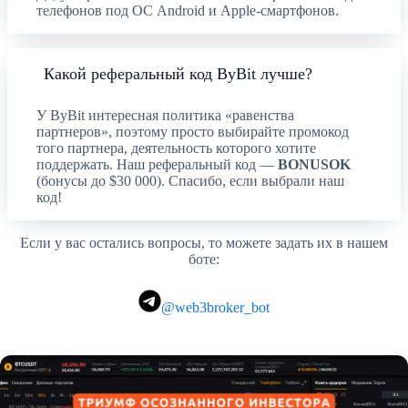
телефонов под ОС Android и Apple-смартфонов.
Какой реферальный код ByBit лучше?
У ByBit интересная политика «равенства
партнеров», поэтому просто выбирайте промокод
того партнера, деятельность которого хотите
поддержать. Наш реферальный код —
BONUSOK
(бонусы до $30 000). Спасибо, если выбрали наш
код!
Если у вас остались вопросы, то можете задать их в нашем
боте:
@web3broker_bot