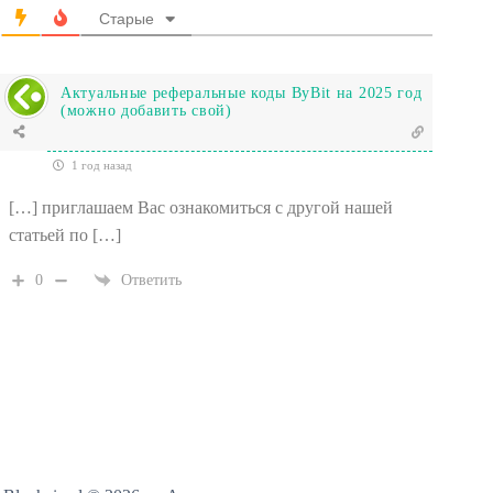
Старые
Актуальные реферальные коды ByBit на 2025 год
(можно добавить свой)
1 год назад
[…] приглашаем Вас ознакомиться с другой нашей
статьей по […]
0
Ответить