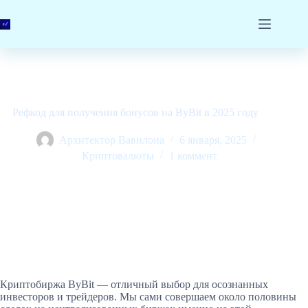
Перейти
к
сути
Рефкод для получения бонусов на ByBit в 2025 году
Архитектор Вавилона
6 января, 2025
Криптовалюты
1 коммент
Криптобиржа ByBit — отличный выбор для осознанных
инвесторов и трейдеров. Мы сами совершаем около половины