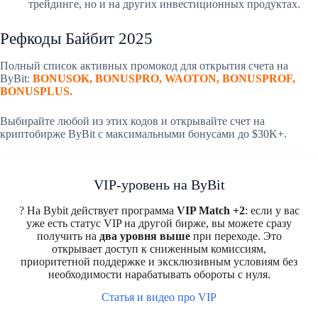
трейдинге, но и на других инвестиционных продуктах.
Рефкоды Байбит 2025
Полный список активных промокод для открытия счета на
ByBit:
BONUSOK, BONUSPRO, WAOTON, BONUSPROF,
BONUSPLUS.
Выбирайте любой из этих кодов и открывайте счет на
криптобирже ByBit с максимальными бонусами до $30K+.
VIP-уровень на ByBit
? На Bybit действует программа
VIP Match +2
: если у вас
уже есть статус VIP на другой бирже, вы можете сразу
получить на
два уровня выше
при переходе. Это
открывает доступ к сниженным комиссиям,
приоритетной поддержке и эксклюзивным условиям без
необходимости нарабатывать обороты с нуля.
Статья и видео про VIP