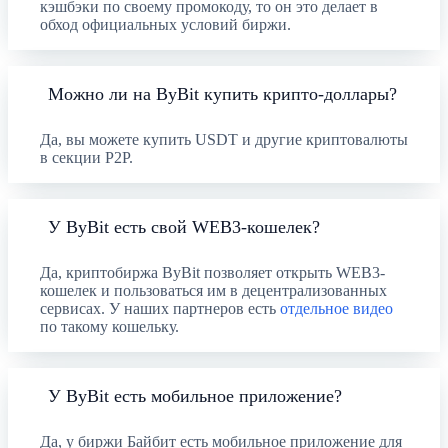
кэшбэки по своему промокоду, то он это делает в
обход официальных условий биржи.
Можно ли на ByBit купить крипто-доллары?
Да, вы можете купить USDT и другие криптовалюты
в секции P2P.
У ByBit есть свой WEB3-кошелек?
Да, криптобиржа ByBit позволяет открыть WEB3-
кошелек и пользоваться им в децентрализованных
сервисах. У наших партнеров есть
отдельное видео
по такому кошельку.
У ByBit есть мобильное приложение?
Да, у биржи Байбит есть мобильное приложение для