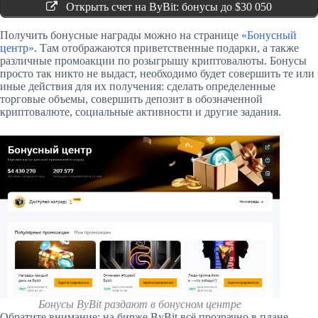
Открыть счет на ByBit: бонусы до $30 050
Получить бонусные награды можно на странице
«Бонусный
центр»
. Там отображаются приветственные подарки, а также
различные промоакции по розыгрышу криптовалюты. Бонусы
просто так никто не выдаст, необходимо будет совершить те или
иные действия для их получения: сделать определенные
торговые объемы, совершить депозит в обозначенной
криптовалюте, социальные активности и другие задания.
Бонусы ByBit раздают в бонусном центре
Обратите внимание: на бирже ByBit всё прозрачно в плане