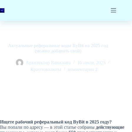
Перейти
к
сути
Актуальные реферальные коды ByBit на 2025 год
(можно добавить свой)
Архитектор Вавилона
16 июля, 2025
Криптовалюты
комментария 2
Ищете рабочий реферальный код ByBit в 2025 году?
Вы попали по адресу — в этой статье собраны
действующие