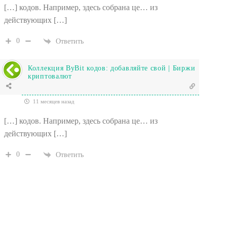
[…] кодов. Например, здесь собрана це… из
действующих […]
0
Ответить
Коллекция ByBit кодов: добавляйте свой | Биржи
криптовалют
11 месяцев назад
[…] кодов. Например, здесь собрана це… из
действующих […]
0
Ответить