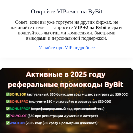
Откройте VIP-счет на ByBit
Совет: если вы уже торгуете на других биржах, не
начинайте с нуля — запросите
VIP +2 на Bybit
и сразу
пользуйтесь льготными комиссиями, быстрыми
выводами и персональной поддержкой.
Узнайте про VIP подробнее