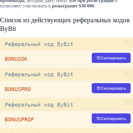
промокоды
, которые дают бонус
$50 при регистрации
и
позволяют участвовать в
розыгрыше $30 000
.
Список из действующих реферальных кодов
ByBit
Реферальный код ByBit
Скопировать
BONUSOK
Реферальный код ByBit
Скопировать
BONUSPRO
Реферальный код ByBit
Скопировать
BONUSPROF