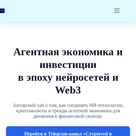
Перейти
к
сути
Агентная экономика и
инвестиции
в эпоху нейросетей и
Web3
Авторский хаб о том, как соединять ИИ-технологии,
криптовалюты и тренды агентной экономики для
движения к финансовой свободе.
Перейти в Telegram-канал «Cryptoved и