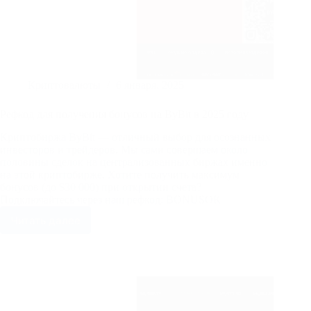
Криптовалюты
6 января, 2025
Рефкод для получения бонусов на ByBit в 2025 году
Криптобиржа ByBit — отличный выбор для осознанных
инвесторов и трейдеров. Мы сами совершаем около
половины сделок на централизованных биржах именно
на этой криптобирже. Хотите получить максимум
бонусов (до $30 000) при открытии счета?
Подключайтесь через наш рефкод: BONUSOK
Читать далее
Рефкод
для
получения
бонусов
на
ByBit
в