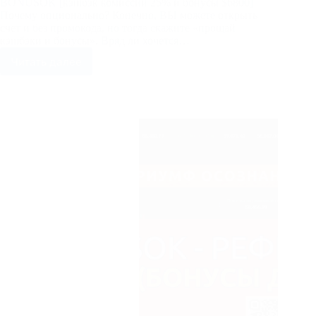
BONUSOK [кэшбэк комиссий 25% и бонусы $6800]
Почему опционально? Конечно, ВЫ можете открыть
счет и без промокода, но тогда скажите «прощай
кэшбэки и бонусы». Вряд ли хочется…
Читать далее
Рабочий
реферальный
код
BingX
2025