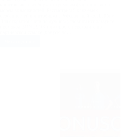
криптовалютных бирж с огромным функционалом и
морем возможностей. Рассмотрим 5 ключевых
особенностей криптобиржи. Реферальный код Байбит
Для открытия счета по лучшим условиям используйте
промокод BONUSOK или просто переходите по
партнерской ссылке (бонусы до…
Читать далее
Биржа
ByBit:
реф.код
(необязательно)
и
обзор
5
преимуществ
биржи