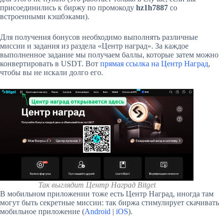
присоединились к биржу по промокоду
hz1h7887
со
встроенными кэшбэками).
Для получения бонусов необходимо выполнять различные
миссии и задания из раздела «Центр наград». За каждое
выполненное задание мы получаем баллы, которые затем можно
конвертировать в USDT. Вот
прямая ссылка на Центр Наград
,
чтобы вы не искали долго его.
Так выглядит Центр Наград Bitget
В мобильном приложении тоже есть Центр Наград, иногда там
могут быть секретные миссии: так биржа стимулирует скачивать
мобильное приложение (
Android
|
iOS
).