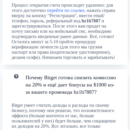
Процесс открытия счета происходит удаленно: для
этого достаточно
перейти по ссылке
, нажать справа
вверху на кнопку “Регистрация”, ввести email/
телефон, пароль, реферальный код
hz1h7887
и
зарегистрироваться. После этого вам придет на
почту письмо или на мобильный смс, необходимо
подтвердить введенные ранее данные. Всё, готово!
Осталось минут за 5-10 пройти процедуру
верификации личности (для этого мы грузим
паспорт или права (водительское удостоверение),
делаем селфи). Начинаем торговать и зарабатывать!
Почему Bitget готова снизить комиссию
на 20% и ещё дает бонусы на $1000 из-
за вашего промокода hz1h7887?
Bitget умеет считать доходы и расходы по своему
бизнесу, поэтому они решили, что положительного
эффекта (больше контента от нас, больше
пользователей у них) будет больше, чем сокращение
их доходов на 20%. Все легально, все только