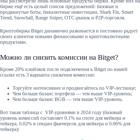
Мы рассмотрели лишь основные продукты биржи. Кроме них на
бирже ещё есть целый список предложений: базовые и
продвинутые боты, бивалютные инвестиции, Shark Fin, Smart
Trend, Snowball, Range Sniper, OTC-рынок и P2P-торговля.
Криптобиржа Bitget динамично развивается и постоянно радует
своих клиентов новыми финансовыми и криптовалютными
продуктами.
Можно ли снизить комиссии на Bitget?
Кроме 20% кэшбэков после подключения к Bitget по нашей
ссылке есть 3 варианта снижения комиссии:
Торгуйте интенсивнее и продвигайтесь по VIP-лестнице;
Чем больше баланс портфеля — тем выше VIP-уровень;
Чем больше баланс BGB — тем выше VIP-уровень.
Вот такая таблица с VIP-уровнями в 2024 году (базовый
уровень комиссий составляет 0.1% на споте для мейкера и
тейкера, 0.02% в секции фьючерсов для мейкера и 0.06% для
тейкера):