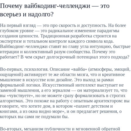
Почему вайбкодинг-челленджи — это
всерьез и надолго?
На первый взгляд — это про скорость и доступность. На более
глубоком уровне — это радикальное изменение парадигмы
создания ценности. Традиционная разработка строится на
экспертизе и тотальном контроле каждого символа кода.
Вайбкодинг-челленджи ставят во главу угла интуицию, быстрые
итерации и коллективный разум сообщества. Почему это
работает? В чем скрыт долгосрочный потенциал этого подхода?
Во-первых, психология. Описание «вайба» (атмосферы, эмоций,
ощущений) активирует те же области мозга, что и креативное
мышление в искусстве или дизайне. Это выход за рамки
формальной логики. Искусственный интеллект выступает не
заменой мышления, а его зеркалом — он материализует то, что
вы «чувствуете», но не можете сразу формализовать в строгих
алгоритмах. Это похоже на работу с опытным архитектором: вы
говорите, что хотите дом, в котором «пахнет детством и
книгами, а из окна видно море», и он предлагает решения, о
которых вы сами не подумали бы.
Во-вторых, механизм публичности и мгновенной обратной