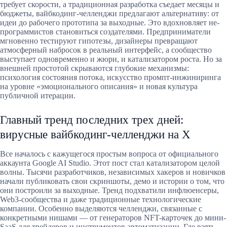
требует скорости, а традиционная разработка съедает месяцы и
бюджеты, вайбкодинг-челленджи предлагают альтернативу: от
идеи до рабочего прототипа за выходные. Это вдохновляет не-
программистов становиться создателями. Предприниматели
мгновенно тестируют гипотезы, дизайнеры превращают
атмосферный набросок в реальный интерфейс, а сообщество
выступает одновременно и жюри, и катализатором роста. Но за
внешней простотой скрываются глубокие механизмы:
психология состояния потока, искусство промпт-инжиниринга
на уровне «эмоционального описания» и новая культура
публичной итерации.
Главный тренд последних трех дней:
вирусные вайбкодинг-челленджи на X
Все началось с кажущегося простым вопроса от официального
аккаунта Google AI Studio. Этот пост стал катализатором целой
волны. Тысячи разработчиков, независимых хакеров и новичков
начали публиковать свои скриншоты, демо и истории о том, что
они построили за выходные. Тренд подхватили инфлюенсеры,
Web3-сообщества и даже традиционные технологические
компании. Особенно выделяются челленджи, связанные с
конкретными нишами — от генераторов NFT-карточек до мини-
SaaS для трейдеров и инструментов автоматизации. Где взять