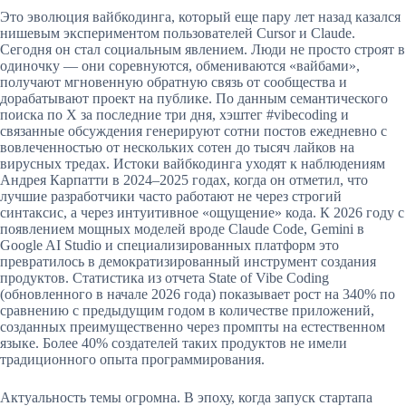
Это эволюция вайбкодинга, который еще пару лет назад казался
нишевым экспериментом пользователей Cursor и Claude.
Сегодня он стал социальным явлением. Люди не просто строят в
одиночку — они соревнуются, обмениваются «вайбами»,
получают мгновенную обратную связь от сообщества и
дорабатывают проект на публике. По данным семантического
поиска по X за последние три дня, хэштег #vibecoding и
связанные обсуждения генерируют сотни постов ежедневно с
вовлеченностью от нескольких сотен до тысяч лайков на
вирусных тредах. Истоки вайбкодинга уходят к наблюдениям
Андрея Карпатти в 2024–2025 годах, когда он отметил, что
лучшие разработчики часто работают не через строгий
синтаксис, а через интуитивное «ощущение» кода. К 2026 году с
появлением мощных моделей вроде Claude Code, Gemini в
Google AI Studio и специализированных платформ это
превратилось в демократизированный инструмент создания
продуктов. Статистика из отчета State of Vibe Coding
(обновленного в начале 2026 года) показывает рост на 340% по
сравнению с предыдущим годом в количестве приложений,
созданных преимущественно через промпты на естественном
языке. Более 40% создателей таких продуктов не имели
традиционного опыта программирования.
Актуальность темы огромна. В эпоху, когда запуск стартапа