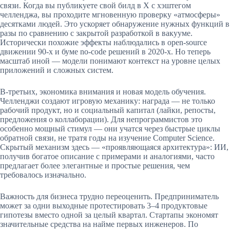
связи. Когда вы публикуете свой билд в X с хэштегом
челленджа, вы проходите мгновенную проверку «атмосферы»
десятками людей. Это ускоряет обнаружение нужных функций в
разы по сравнению с закрытой разработкой в вакууме.
Исторически похожие эффекты наблюдались в open-source
движении 90-х и буме no-code решений в 2020-х. Но теперь
масштаб иной — модели понимают контекст на уровне целых
приложений и сложных систем.
В-третьих, экономика внимания и новая модель обучения.
Челленджи создают игровую механику: награда — не только
рабочий продукт, но и социальный капитал (лайки, репосты,
предложения о коллаборации). Для непрограммистов это
особенно мощный стимул — они учатся через быстрые циклы
обратной связи, не тратя годы на изучение Computer Science.
Скрытый механизм здесь — «проявляющаяся архитектура»: ИИ,
получив богатое описание с примерами и аналогиями, часто
предлагает более элегантные и простые решения, чем
требовалось изначально.
Важность для бизнеса трудно переоценить. Предприниматель
может за одни выходные протестировать 3–4 продуктовые
гипотезы вместо одной за целый квартал. Стартапы экономят
значительные средства на найме первых инженеров. По