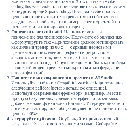
новичкам. Следите за постами в X с хэштегами «vibe
coding this weekend» или присоединяйтесь к тематическим
конкурсам вроде SquadCoding. Поставьте себе простую
цель: «построить что-то, что решает мою собственную
ежедневную проблему» (например, агрегатор статей по
интересам или планировщик недели).
Определите четкий вайб.
Не пишите «сделай
приложение для тренировок». Подумайте об ощущениях.
Сформулируйте так: «Приложение должно мотивировать
как личный тренер из 80-х — с яркими неоновыми
градиентами, пиксельной графикой в ретро-стиле
аркадных автоматов, звуками из 8-битных игр при
выполнении подхода. Ощущение должно быть как победа
в сложной видеоигре». Это конкретная атмосфера, а не
список функций.
Начните с высокоуровневого промпта в AI Studio.
Используйте шаблон: «Создай full-stack веб-приложение с
следующим вайбом [вставь детальное описание].
Используй современный фреймворк (например, React) и
простую базу данных. Сделай интерфейс отзывчивым,
добавь базовый функционал [опиши]. Итерируй дизайн и
логику до тех пор, пока общее ощущение не приблизится к
цели на 90%».
Итерируйте публично.
Опубликуйте промежуточный
результат в X с соответствующими тегами. Собирайте