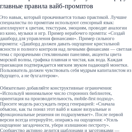
главные правила вайб-промптов
Это навык, который прокачивается только практикой. Лучшие
специалисты по промптам используют сенсорный язык:
апеллируют к цветам, текстурам, эмоциям, проводят аналогии
из кино, музыки и игр. Пример нерабочего промпта: «Создай
дашборд для управления финансами». Пример сильного
промпта: «Дашборд должен давать ощущение кристальной
ясности и полного контроля над личными финансами — светлая
тема с прозрачными стеклянными панелями, акценты цвета
морской волны, графика плавная и чистая, как вода. Каждая
транзакция подтверждается мягким звуком падающей монетки.
Пользователь должен чувствовать себя мудрым капиталистом из
будущего, а не бухгалтером».
Обязательно добавляйте конструктивные ограничения:
«Используй минимальное число сторонних библиотек,
ориентация на производительность, mobile-first подход».
Просите модель рассуждать перед генерацией: «Сначала
объясни, как ты понял этот вайб и какие визуальные и
функциональные решения он подразумевает». После первой
версии всегда итерируйте, опираясь на ощущения: «Усиль
ощущение загадочности, убери излишнюю пестроту».
Сообщество активно делится шаблонами и заготовками —