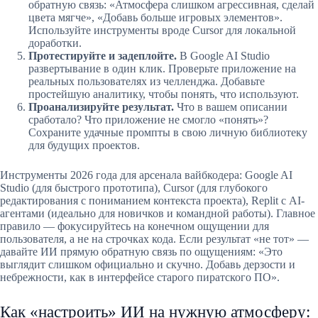
обратную связь: «Атмосфера слишком агрессивная, сделай
цвета мягче», «Добавь больше игровых элементов».
Используйте инструменты вроде Cursor для локальной
доработки.
Протестируйте и задеплойте.
В Google AI Studio
развертывание в один клик. Проверьте приложение на
реальных пользователях из челленджа. Добавьте
простейшую аналитику, чтобы понять, что используют.
Проанализируйте результат.
Что в вашем описании
сработало? Что приложение не смогло «понять»?
Сохраните удачные промпты в свою личную библиотеку
для будущих проектов.
Инструменты 2026 года для арсенала вайбкодера: Google AI
Studio (для быстрого прототипа), Cursor (для глубокого
редактирования с пониманием контекста проекта), Replit с AI-
агентами (идеально для новичков и командной работы). Главное
правило — фокусируйтесь на конечном ощущении для
пользователя, а не на строчках кода. Если результат «не тот» —
давайте ИИ прямую обратную связь по ощущениям: «Это
выглядит слишком официально и скучно. Добавь дерзости и
небрежности, как в интерфейсе старого пиратского ПО».
Как «настроить» ИИ на нужную атмосферу: