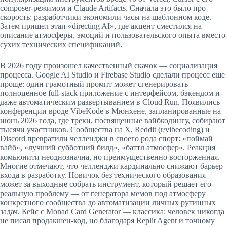
composer-режимом и Claude Artifacts. Сначала это было про
скорость: разработчики экономили часы на шаблонном коде.
Затем пришел этап «directing AI», где акцент сместился на
описание атмосферы, эмоций и пользовательского опыта вместо
сухих технических спецификаций.
В 2026 году произошел качественный скачок — социализация
процесса. Google AI Studio и Firebase Studio сделали процесс еще
проще: один грамотный промпт может сгенерировать
полноценное full-stack приложение с интерфейсом, бэкендом и
даже автоматическим развертыванием в Cloud Run. Появились
конференции вроде VibeKode в Мюнхене, запланированные на
июнь 2026 года, где треки, посвященные вайбкодингу, собирают
тысячи участников. Сообщества на X, Reddit (r/vibecoding) и
Discord превратили челленджи в своего рода спорт: «поймай
вайб», «лучший субботний билд», «баттл атмосфер». Реакция
комьюнити неоднозначна, но преимущественно восторженная.
Многие отмечают, что челленджи кардинально снижают барьер
входа в разработку. Новичок без технического образования
может за выходные собрать инструмент, который решает его
реальную проблему — от генератора мемов под атмосферу
конкретного сообщества до автоматизации личных рутинных
задач. Кейс с Monad Card Generator — классика: человек никогда
не писал продакшен-код, но благодаря Replit Agent и точному