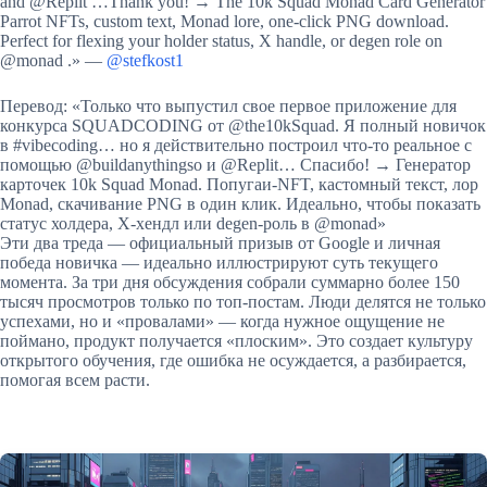
and @Replit …Thank you! → The 10k Squad Monad Card Generator
Parrot NFTs, custom text, Monad lore, one-click PNG download.
Perfect for flexing your holder status, X handle, or degen role on
@monad .» —
@stefkost1
Перевод: «Только что выпустил свое первое приложение для
конкурса SQUADCODING от @the10kSquad. Я полный новичок
в #vibecoding… но я действительно построил что-то реальное с
помощью @buildanythingso и @Replit… Спасибо! → Генератор
карточек 10k Squad Monad. Попугаи-NFT, кастомный текст, лор
Monad, скачивание PNG в один клик. Идеально, чтобы показать
статус холдера, X-хендл или degen-роль в @monad»
Эти два треда — официальный призыв от Google и личная
победа новичка — идеально иллюстрируют суть текущего
момента. За три дня обсуждения собрали суммарно более 150
тысяч просмотров только по топ-постам. Люди делятся не только
успехами, но и «провалами» — когда нужное ощущение не
поймано, продукт получается «плоским». Это создает культуру
открытого обучения, где ошибка не осуждается, а разбирается,
помогая всем расти.