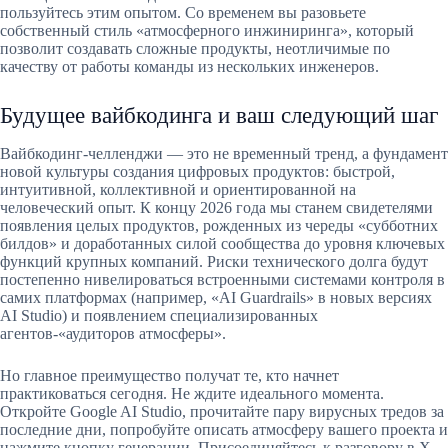
пользуйтесь этим опытом. Со временем вы разовьете
собственный стиль «атмосферного инжиниринга», который
позволит создавать сложные продукты, неотличимые по
качеству от работы команды из нескольких инженеров.
Будущее вайбкодинга и ваш следующий шаг
Вайбкодинг-челленджи — это не временный тренд, а фундамент
новой культуры создания цифровых продуктов: быстрой,
интуитивной, коллективной и ориентированной на
человеческий опыт. К концу 2026 года мы станем свидетелями
появления целых продуктов, рожденных из череды «субботних
билдов» и доработанных силой сообщества до уровня ключевых
функций крупных компаний. Риски технического долга будут
постепенно нивелироваться встроенными системами контроля в
самих платформах (например, «AI Guardrails» в новых версиях
AI Studio) и появлением специализированных
агентов-«аудиторов атмосферы».
Но главное преимущество получат те, кто начнет
практиковаться сегодня. Не ждите идеального момента.
Откройте Google AI Studio, прочитайте пару вирусных тредов за
последние дни, попробуйте описать атмосферу вашего проекта и
нажмите кнопку генерации. Присоединяйтесь к разговору в X.