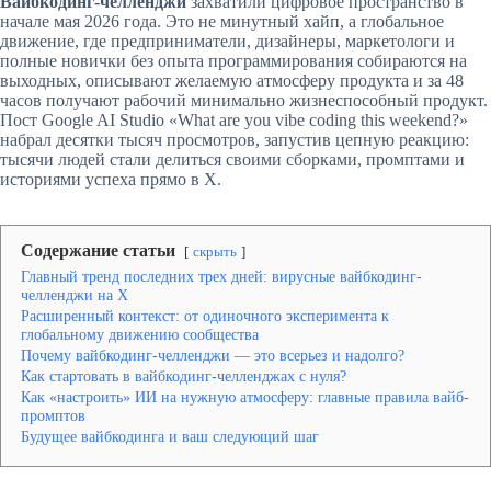
Вайбкодинг-челленджи
захватили цифровое пространство в
начале мая 2026 года. Это не минутный хайп, а глобальное
движение, где предприниматели, дизайнеры, маркетологи и
полные новички без опыта программирования собираются на
выходных, описывают желаемую атмосферу продукта и за 48
часов получают рабочий минимально жизнеспособный продукт.
Пост Google AI Studio «What are you vibe coding this weekend?»
набрал десятки тысяч просмотров, запустив цепную реакцию:
тысячи людей стали делиться своими сборками, промптами и
историями успеха прямо в X.
Содержание статьи
скрыть
Главный тренд последних трех дней: вирусные вайбкодинг-
челленджи на X
Расширенный контекст: от одиночного эксперимента к
глобальному движению сообщества
Почему вайбкодинг-челленджи — это всерьез и надолго?
Как стартовать в вайбкодинг-челленджах с нуля?
Как «настроить» ИИ на нужную атмосферу: главные правила вайб-
промптов
Будущее вайбкодинга и ваш следующий шаг