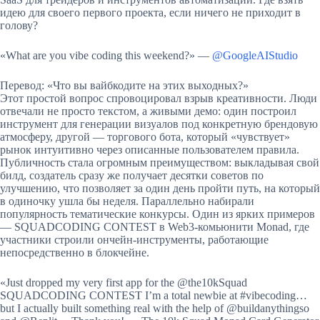
идею для своего первого проекта, если ничего не приходит в
голову?
«What are you vibe coding this weekend?» —
@GoogleAIStudio
Перевод: «Что вы вайбкодите на этих выходных?»
Этот простой вопрос спровоцировал взрыв креативности. Люди
отвечали не просто текстом, а живыми демо: один построил
инструмент для генерации визуалов под конкретную брендовую
атмосферу, другой — торгового бота, который «чувствует»
рынок интуитивно через описанные пользователем правила.
Публичность стала огромным преимуществом: выкладывая свой
билд, создатель сразу же получает десятки советов по
улучшению, что позволяет за один день пройти путь, на который
в одиночку ушла бы неделя. Параллельно набирали
популярность тематические конкурсы. Один из ярких примеров
— SQUADCODING CONTEST в Web3-комьюнити Monad, где
участники строили ончейн-инструменты, работающие
непосредственно в блокчейне.
«Just dropped my very first app for the @the10kSquad
SQUADCODING CONTEST I’m a total newbie at #vibecoding…
but I actually built something real with the help of @buildanythingso