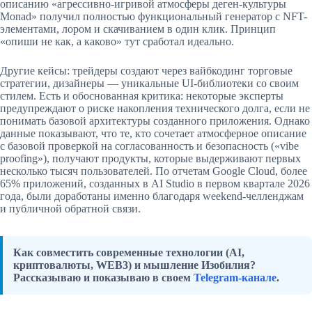
описанию «агрессивно-игривой атмосферы деген-культуры
Monad» получил полностью функциональный генератор с NFT-
элементами, лором и скачиванием в один клик. Принцип
«опиши не как, а каково» тут сработал идеально.
Другие кейсы: трейдеры создают через вайбкодинг торговые
стратегии, дизайнеры — уникальные UI-библиотеки со своим
стилем. Есть и обоснованная критика: некоторые эксперты
предупреждают о риске накопления технического долга, если не
понимать базовой архитектуры созданного приложения. Однако
данные показывают, что те, кто сочетает атмосферное описание
с базовой проверкой на согласованность и безопасность («vibe
proofing»), получают продукты, которые выдерживают первых
несколько тысяч пользователей. По отчетам Google Cloud, более
65% приложений, созданных в AI Studio в первом квартале 2026
года, были доработаны именно благодаря weekend-челленджам
и публичной обратной связи.
Как совместить современные технологии (AI,
криптовалюты, WEB3) и мышление Изобилия?
Рассказываю и показываю в своем
Telegram-канале
.