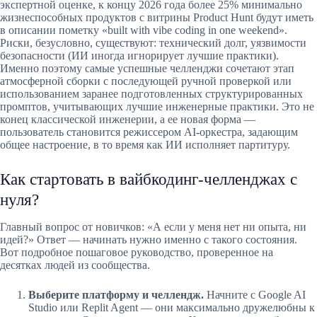
экспертной оценке, к концу 2026 года более 25% минимально
жизнеспособных продуктов с витрины Product Hunt будут иметь
в описании пометку «built with vibe coding in one weekend».
Риски, безусловно, существуют: технический долг, уязвимости
безопасности (ИИ иногда игнорирует лучшие практики).
Именно поэтому самые успешные челленджи сочетают этап
атмосферной сборки с последующей ручной проверкой или
использованием заранее подготовленных структурированных
промптов, учитывающих лучшие инженерные практики. Это не
конец классической инженерии, а ее новая форма —
пользователь становится режиссером AI-оркестра, задающим
общее настроение, в то время как ИИ исполняет партитуру.
Как стартовать в вайбкодинг-челленджах с
нуля?
Главный вопрос от новичков: «А если у меня нет ни опыта, ни
идей?» Ответ — начинать нужно именно с такого состояния.
Вот подробное пошаговое руководство, проверенное на
десятках людей из сообщества.
Выберите платформу и челлендж.
Начните с Google AI
Studio или Replit Agent — они максимально дружелюбны к