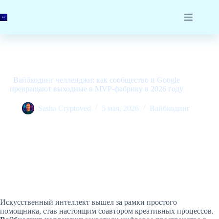
Перейти
к
сути
Вайбкодинг челленджи: как сообщество и Google
превращают выходные в MVP-фабрику в 2026 году
Sasha Cryptoved
5 мая, 2026
Вайбкодинг
Искусственный интеллект вышел за рамки простого
помощника, став настоящим соавтором креативных процессов.