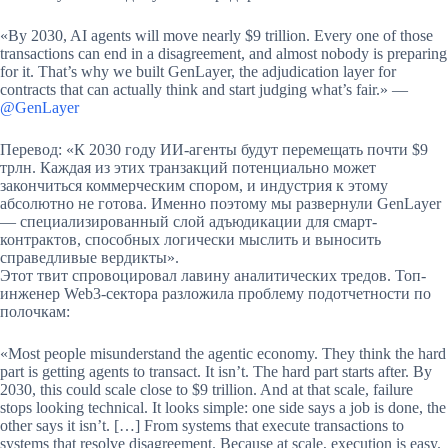
«By 2030, AI agents will move nearly $9 trillion. Every one of those
transactions can end in a disagreement, and almost nobody is preparing
for it. That’s why we built GenLayer, the adjudication layer for
contracts that can actually think and start judging what’s fair.» —
@GenLayer
Перевод: «К 2030 году ИИ-агенты будут перемещать почти $9
трлн. Каждая из этих транзакций потенциально может
закончиться коммерческим спором, и индустрия к этому
абсолютно не готова. Именно поэтому мы развернули GenLayer
— специализированный слой адъюдикации для смарт-
контрактов, способных логически мыслить и выносить
справедливые вердикты».
Этот твит спровоцировал лавину аналитических тредов. Топ-
инженер Web3-сектора разложила проблему подотчетности по
полочкам:
«Most people misunderstand the agentic economy. They think the hard
part is getting agents to transact. It isn’t. The hard part starts after. By
2030, this could scale close to $9 trillion. And at that scale, failure
stops looking technical. It looks simple: one side says a job is done, the
other says it isn’t. […] From systems that execute transactions to
systems that resolve disagreement. Because at scale, execution is easy.