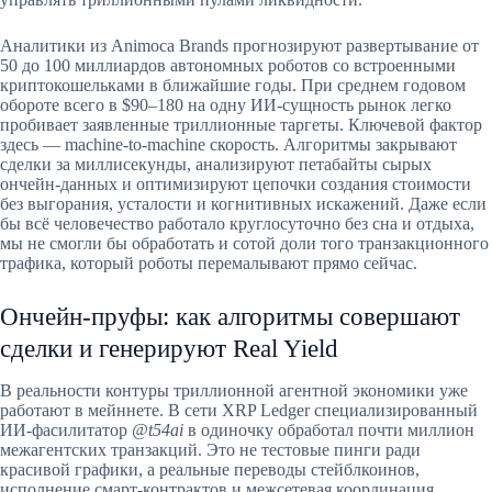
Аналитики из Animoca Brands прогнозируют развертывание от
50 до 100 миллиардов автономных роботов со встроенными
криптокошельками в ближайшие годы. При среднем годовом
обороте всего в $90–180 на одну ИИ-сущность рынок легко
пробивает заявленные триллионные таргеты. Ключевой фактор
здесь — machine-to-machine скорость. Алгоритмы закрывают
сделки за миллисекунды, анализируют петабайты сырых
ончейн-данных и оптимизируют цепочки создания стоимости
без выгорания, усталости и когнитивных искажений. Даже если
бы всё человечество работало круглосуточно без сна и отдыха,
мы не смогли бы обработать и сотой доли того транзакционного
трафика, который роботы перемалывают прямо сейчас.
Ончейн-пруфы: как алгоритмы совершают
сделки и генерируют Real Yield
В реальности контуры триллионной агентной экономики уже
работают в мейннете. В сети XRP Ledger специализированный
ИИ-фасилитатор
@t54ai
в одиночку обработал почти миллион
межагентских транзакций. Это не тестовые пинги ради
красивой графики, а реальные переводы стейблкоинов,
исполнение смарт-контрактов и межсетевая координация