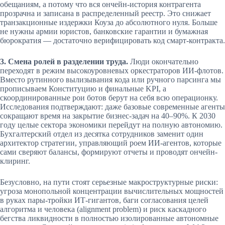
обещаниям, а потому что вся ончейн-история контрагента
прозрачна и записана в распределенный реестр. Это снижает
транзакционные издержки Коуза до абсолютного нуля. Больше
не нужны армии юристов, банковские гарантии и бумажная
бюрократия — достаточно верифицировать код смарт-контракта.
3. Смена ролей в разделении труда.
Люди окончательно
переходят в режим высокоуровневых оркестраторов ИИ-флотов.
Вместо рутинного вылизывания кода или ручного парсинга мы
прописываем Конституцию и финальные KPI, а
скоординированные рои ботов берут на себя всю операционку.
Исследования подтверждают: даже базовые современные агенты
сокращают время на закрытие бизнес-задач на 40–90%. К 2030
году целые сектора экономики перейдут на полную автономию.
Бухгалтерский отдел из десятка сотрудников заменит один
архитектор стратегии, управляющий роем ИИ-агентов, которые
сами сверяют балансы, формируют отчеты и проводят ончейн-
клиринг.
Безусловно, на пути стоят серьезные макроструктурные риски:
угроза монопольной концентрации вычислительных мощностей
в руках пары-тройки ИТ-гигантов, баги согласования целей
алгоритма и человека (alignment problem) и риск каскадного
бегства ликвидности в полностью изолированные автономные