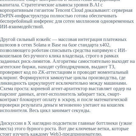
капитала. Стратегические альянсы уровня B.AI с
корпоративным гигантом Tencent Cloud доказывают: серверная
DePIN-инфраструктура полностью готова обеспечивать
бесперебойный инференс для сотен миллионов одновременных
ИИ-взаимодействий.
Другой сильный юзкейс — массовая интеграция платежных
шлюзов в сетях Solana и Base на базе стандарта x402,
позволяющего роботам списывать средства напрямую с ИИ-
кошельков без ручного клика владельца, строго в рамках
заданных риск-лимитов. Алгоритмы самостоятельно выходят на
агентские биржи, находят субподрядчиков, выдают ТЗ,
проверяют код по ZK-аттестациям и проводят моментальный
клиринг. Формируются замкнутые циклы производства, где
ликвидность циркулирует исключительно между машинами.
Схема проста: корневой агент-архитектор выставляет ордер на
парсинг данных, агент-исполнитель забирает таск, смарт-
контракт блокирует оплату в эскроу, и после математической
проверки результата деньги мгновенно улетают на кошелек
исполнителя. Весь цикл занимает секунды.
Дискуссии в X наглядно подсветили главные боттлнеки (узкие
места) этого бурного роста. Вот две ключевые ветки, которые
стоит изучить каждому Web3-предпринимателю.