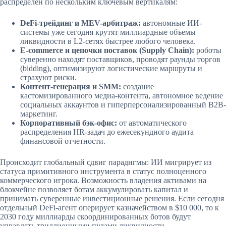
распределен по нескольким ключевым вертикалям:
DeFi-трейдинг и MEV-арбитраж:
автономные ИИ-
системы уже сегодня крутят миллиардные объемы
ликвидности в L2-сетях быстрее любого человека.
E-commerce и цепочки поставок (Supply Chain):
роботы
суверенно находят поставщиков, проводят раунды торгов
(bidding), оптимизируют логистические маршруты и
страхуют риски.
Контент-генерация и SMM:
создание
кастомизированного медиа-контента, автономное ведение
социальных аккаунтов и гиперперсонализированный B2B-
маркетинг.
Корпоративный бэк-офис:
от автоматического
распределения HR-задач до ежесекундного аудита
финансовой отчетности.
Происходит глобальный сдвиг парадигмы: ИИ мигрирует из
статуса примитивного инструмента в статус полноценного
коммерческого игрока. Возможность владения активами на
блокчейне позволяет ботам аккумулировать капитал и
принимать суверенные инвестиционные решения. Если сегодня
отдельный DeFi-агент оперирует казначейством в $10 000, то к
2030 году миллиарды скоординированных ботов будут
управлять триллионными пулами ликвидности.