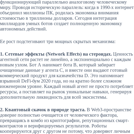
функционирующий параллельно аналоговому человеческому
миру. Проводя историческую параллель: когда в 1990-х интернет
объединил миллионы ПК, родилась экономика внимания
стоимостью в триллионы долларов. Сегодня интеграция
миллиардов умных ботов создает полноценную экономику
автономных действий.
Ее рост подстегивают три мощных скрытых механизма:
1. Сетевые эффекты (Network Effects) на стероидах.
Ценность
агентной сети растет не линейно, а экспоненциально с каждым
новым узлом. Бот А нанимает бота B, который забирает
очищенные данные у агента C, и вместе они выдают готовый
коммерческий продукт для казначейства D. Это напоминает
взрывной DeFi-бум 2020 года, но на кратно более сложном
инженерном уровне. Каждый новый агент не просто потребляет
ресурсы, а поставляет на рынок уникальные навыки, генерируя
дополнительную ликвидность для всей экосистемы.
2. Квантовый скачок в природе траста.
В Web3-пространстве
доверие полностью очищается от человеческого фактора,
превращаясь в комбо из криптографии, репутационных смарт-
контрактов и верифицируемых результатов. Роботы
кооперируются друг с другом не потому, что доверяют личным