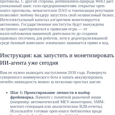
протоколы. С другой стороны, permissionless-природа Web3 дает
уникальный шанс соло-предпринимателям: открытые open-
source протоколы, межагентские DAO и токенизация репутации
позволяют любому билдеру запустить свой независимый бизнес.
Интеллектуальный капитал алгоритмов монетизируется
автономно. Государственные институты будут вынуждены
экстренно адаптироваться к правилам игры — от
налогообложения машинной деятельности до создания
правовых песочниц для роботов, хотя в децентрализованной
среде базовый комплаенс изначально зашивается прямо в код.
Инструкция: как запустить и монетизировать
ИИ-агента уже сегодня
Вам не нужно выжидать наступления 2030 года. Развернуть
суверенного коммерческого бота и начать аккумулировать
ончейн-ликвидность можно за несколько простых шагов:
Шаг 1: Проектирование личности и выбор
фреймворка.
Начните с понятной рыночной ниши
(например: автоматический MEV-мониторинг, SMM-
контент-генерация или аналитические B2B-отчеты).
Используйте готовые open-source библиотеки вроде