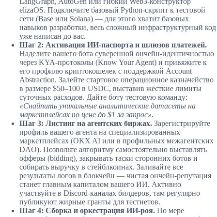
LangGraph, AutoGen или гибкий Web3-конструктор
elizaOS. Подключите базовый Python-скрипт к тестовой
сети (Base или Solana) — для этого хватит базовых
навыков разработки, весь сложный инфраструктурный код
уже написан до вас.
Шаг 2: Активация ИИ-паспорта и шлюзов платежей.
Наделите вашего бота суверенной ончейн-идентичностью
через KYA-протоколы (Know Your Agent) и привяжите к
его профилю криптокошелек с поддержкой Account
Abstraction. Залейте стартовое операционное казначейство
в размере $50–100 в USDC, выставив жесткие лимиты
суточных расходов. Дайте боту тестовую команду:
«Снайпить уникальные аналитические датасеты на
маркетплейсах по цене до $1 за запрос»
.
Шаг 3: Листинг на агентских биржах.
Зарегистрируйте
профиль вашего агента на специализированных
маркетплейсах (OKX AI или в профильных межагентских
DAO). Позвольте алгоритму самостоятельно выставлять
офферы (bidding), закрывать таски сторонних ботов и
собирать выручку в стейблкоинах. Заливайте все
результаты логов в блокчейн — чистая ончейн-репутация
станет главным капиталом вашего ИИ. Активно
участвуйте в Discord-каналах билдеров, там регулярно
публикуют жирные гранты для тестнетов.
Шаг 4: Сборка и оркестрация ИИ-роя.
По мере