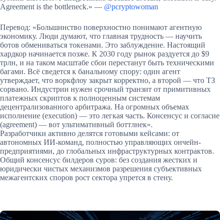
Agreement is the bottleneck.» —
@pcryptowoman
Перевод: «Большинство поверхностно понимают агентную
экономику. Люди думают, что главная трудность — научить
ботов обмениваться токенами. Это заблуждение. Настоящий
хардкор начинается позже. К 2030 году рынок раздуется до $9
трлн, и на таком масштабе сбои перестанут быть техническими
багами. Всё сведется к банальному спору: один агент
утверждает, что воркфлоу закрыт корректно, а второй — что ТЗ
сорвано. Индустрии нужен срочный транзит от примитивных
платежных скриптов к полноценным системам
децентрализованного арбитража. На огромных объемах
исполнение (execution) — это легкая часть. Консенсус и согласие
(agreement) — вот ультимативный боттлнек».
Разработчики активно делятся готовыми кейсами: от
автономных ИИ-команд, полностью управляющих ончейн-
предприятиями, до глобальных инфраструктурных контрактов.
Общий консенсус билдеров суров: без создания жестких и
юридически чистых механизмов разрешения субъективных
межагентских споров рост сектора упрется в стену.