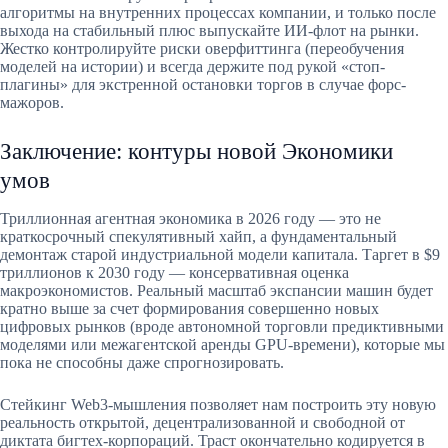
алгоритмы на внутренних процессах компании, и только после
выхода на стабильный плюс выпускайте ИИ-флот на рынки.
Жестко контролируйте риски оверфиттинга (переобучения
моделей на истории) и всегда держите под рукой «стоп-
плагины» для экстренной остановки торгов в случае форс-
мажоров.
Заключение: контуры новой Экономики
умов
Триллионная агентная экономика в 2026 году — это не
краткосрочный спекулятивный хайп, а фундаментальный
демонтаж старой индустриальной модели капитала. Таргет в $9
триллионов к 2030 году — консервативная оценка
макроэкономистов. Реальный масштаб экспансии машин будет
кратно выше за счет формирования совершенно новых
цифровых рынков (вроде автономной торговли предиктивными
моделями или межагентской аренды GPU-времени), которые мы
пока не способны даже спрогнозировать.
Стейкинг Web3-мышления позволяет нам построить эту новую
реальность открытой, децентрализованной и свободной от
диктата бигтех-корпораций. Траст окончательно кодируется в