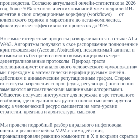
производства. Согласно актуальной ончейн-статистике за 2026
год, более 50% технологических компаний уже внедрили ИИ-
агентов в свои операционные воркфлоу (workflows) — от
клиентского сервиса и маркетинга до легал-комплаенса,
фиксируя взлет эффективности процессов до 95%.
Но самые интересные процессы разворачиваются на стыке AI и
Web3. Алгоритмы получают в свое распоряжение полноценные
криптокошельки (Account Abstraction), независимый капитал и
возможность беспрепятственно коммуницировать через
децентрализованные протоколы. Природа траста
эволюционирует: от аналогового человеческого «рукопожатия»
мы переходим к математически верифицируемым ончейн-
действиям и динамическим репутационным графам. Старые
институты разрешения споров (суды, регуляторы) постепенно
замещаются автоматическими машинными алгоритмами.
Общество получает инструмент для перехода к эре тотального
изобилия, где операционная рутина полностью делегируется
коду, а человеческий ресурс смещается на мета-уровни
стратегии, креатива и архитектуры смыслов.
Мы провели подробный разбор вирального инфоповода,
оценили реальные кейсы M2M-взаимодействия,
проанализировали реакцию комьюнити в X и вскрыли скрытые