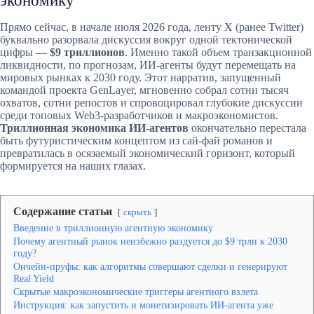
экономику
Прямо сейчас, в начале июля 2026 года, ленту X (ранее Twitter)
буквально разорвала дискуссия вокруг одной тектонической
цифры —
$9 триллионов
. Именно такой объем транзакционной
ликвидности, по прогнозам, ИИ-агенты будут перемещать на
мировых рынках к 2030 году. Этот нарратив, запущенный
командой проекта GenLayer, мгновенно собрал сотни тысяч
охватов, сотни репостов и спровоцировал глубокие дискуссии
среди топовых Web3-разработчиков и макроэкономистов.
Триллионная экономика ИИ-агентов
окончательно перестала
быть футуристическим концептом из сай-фай романов и
превратилась в осязаемый экономический горизонт, который
формируется на наших глазах.
Содержание статьи
скрыть
Введение в триллионную агентную экономику
Почему агентный рынок неизбежно раздуется до $9 трлн к 2030
году?
Ончейн-пруфы: как алгоритмы совершают сделки и генерируют
Real Yield
Скрытые макроэкономические триггеры агентного взлета
Инструкция: как запустить и монетизировать ИИ-агента уже