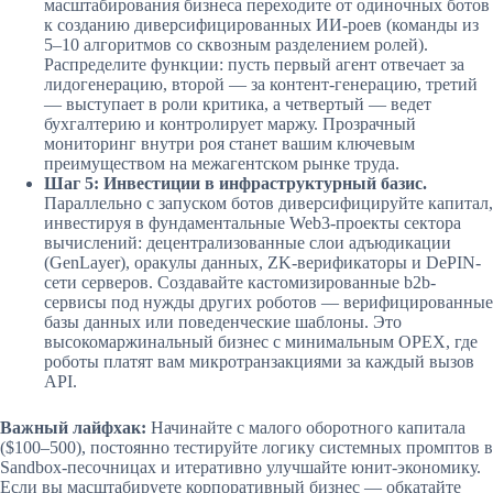
масштабирования бизнеса переходите от одиночных ботов
к созданию диверсифицированных ИИ-роев (команды из
5–10 алгоритмов со сквозным разделением ролей).
Распределите функции: пусть первый агент отвечает за
лидогенерацию, второй — за контент-генерацию, третий
— выступает в роли критика, а четвертый — ведет
бухгалтерию и контролирует маржу. Прозрачный
мониторинг внутри роя станет вашим ключевым
преимуществом на межагентском рынке труда.
Шаг 5: Инвестиции в инфраструктурный базис.
Параллельно с запуском ботов диверсифицируйте капитал,
инвестируя в фундаментальные Web3-проекты сектора
вычислений: децентрализованные слои адъюдикации
(GenLayer), оракулы данных, ZK-верификаторы и DePIN-
сети серверов. Создавайте кастомизированные b2b-
сервисы под нужды других роботов — верифицированные
базы данных или поведенческие шаблоны. Это
высокомаржинальный бизнес с минимальным OPEX, где
роботы платят вам микротранзакциями за каждый вызов
API.
Важный лайфхак:
Начинайте с малого оборотного капитала
($100–500), постоянно тестируйте логику системных промптов в
Sandbox-песочницах и итеративно улучшайте юнит-экономику.
Если вы масштабируете корпоративный бизнес — обкатайте