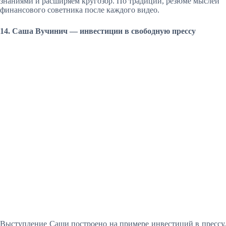
знаниями и расширяем кругозор. По традиции, резюме мыслей
финансового советника после каждого видео.
14. Саша Вучинич — инвестиции в свободную прессу
Выступление Саши построено на примере инвестиций в прессу,