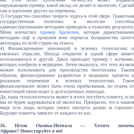
окружающим пример, какой вклад он делает в экологию. Сделай
сам и вдохнови других на перемены.
3) Государство способно творить чудеса в этой сфере. Грамотная
государственная политика в экологии способна
административными методами приводить к нужному результату.
Меня впечатлил
пример Бразилии
, которая директивными
методами ещё в прошлом веке перевела большинство своего
автопарка по всей стране на этанол.
4) Финансирование инноваций в зеленых технологиях и
смежных отраслях. Иногда открытие в одной сфере может
использоваться в другой. Джон приводит пример с жучками,
которых изобрели в медицине. Затем оказалось, что этих жучков
можно использовать для производства биотоплива. Таким
образом, финансирование разработки в медицине привело к
реальным переменам в зеленых технологиях. Такое
финансирование может быть очень прибыльным, но отдача от
инвестиций происходит в долгосрочных периодах.
Да, наша технологичность может в итоге погубить планету, если
мы не будем задумываться об экологии. Прекрасно, что в нашем
мире есть люди, которые умеют смотреть далеко за горизонт.
Будущее планеты зависит от каждого из нас.
16. Нгози Оконьо-Ивевала — Хотите помочь
Африке? Инвестируйте в неё