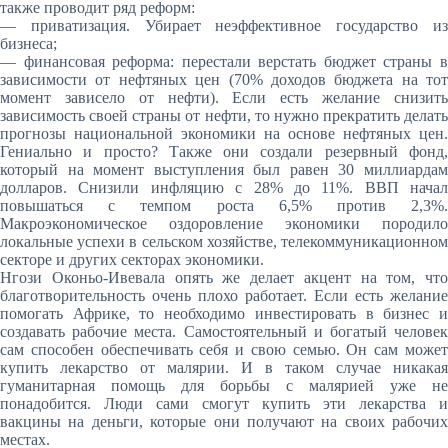
также проводит ряд реформ:
— приватизация. Убирает неэффективное государство из
бизнеса;
— финансовая реформа: перестали верстать бюджет страны в
зависимости от нефтяных цен (70% доходов бюджета на тот
момент зависело от нефти). Если есть желание снизить
зависимость своей страны от нефти, то нужно прекратить делать
прогнозы национальной экономики на основе нефтяных цен.
Гениально и просто? Также они создали резервный фонд,
который на момент выступления был равен 30 миллиардам
долларов. Снизили инфляцию с 28% до 11%. ВВП начал
повышаться с темпом роста 6,5% против 2,3%.
Макроэкономическое оздоровление экономики породило
локальные успехи в сельском хозяйстве, телекоммуникационном
секторе и других секторах экономики.
Нгози Оконьо-Ивевала опять же делает акцент на том, что
благотворительность очень плохо работает. Если есть желание
помогать Африке, то необходимо инвестировать в бизнес и
создавать рабочие места. Самостоятельный и богатый человек
сам способен обеспечивать себя и свою семью. Он сам может
купить лекарство от малярии. И в таком случае никакая
гуманитарная помощь для борьбы с малярией уже не
понадобится. Люди сами смогут купить эти лекарства и
вакцины на деньги, которые они получают на своих рабочих
местах.