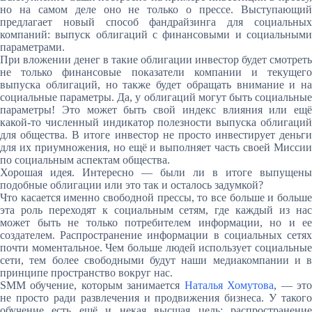
но на самом деле оно не только о прессе. Выступающий
предлагает новый способ фандрайзинга для социальных
компаний: выпуск облигаций с финансовыми и социальными
параметрами.
При вложении денег в такие облигации инвестор будет смотреть
не только финансовые показатели компании и текущего
выпуска облигаций, но также будет обращать внимание и на
социальн
ые параметры. Да, у облигаций могут быть социальные
параметры! Это может быть свой индекс влияния или ещё
какой-то численный индикатор полезности выпуска облигаций
для общества. В итоге инвестор не просто инвестирует деньги
для их приумножения, но ещё и выполняет часть своей Миссии
по социальным аспектам общества.
Хорошая идея. Интересно — были ли в итоге выпущены
подобные облигации или это так и осталось задумкой?
Что касается именно свободной прессы, то все больше и больше
эта роль переходят к социальным сетям, где каждый из нас
может быть не только потребителем информации, но и ее
создателем. Распространение информации в социальных сетях
почти моментальное. Чем больше людей использует социальные
сети, тем более свободными будут наши медиакомпании и в
принципе пространство вокруг нас.
SMM обучение, которым занимается
Наталья Хомутова
, — эт
не просто ради развлечения и продвижения бизнеса. У такого
обучение есть ещё и некая высшая цель: распространение