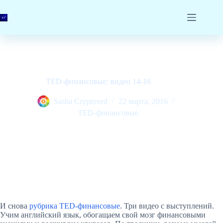
Перейти
к
сути
TED-финансовые: видео 14-16
Sasha Cryptoved
22 марта, 2016
TED-финансовые
И снова
рубрика TED-финансовые
. Три видео с выступлений.
Учим английский язык, обогащаем свой мозг финансовыми