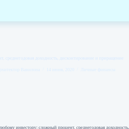
, среднегодовая доходность, дисконтирование и приращение
рхитектор Вавилона
14 июня, 2020
Личные финансы
 любому инвестору: сложный процент, среднегодовая доходность