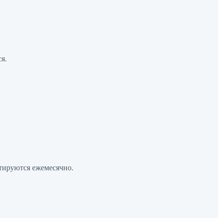
я.
стируются ежемесячно.