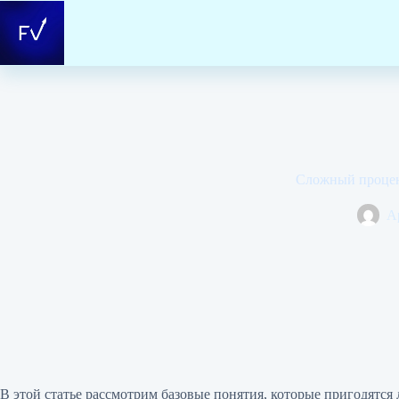
Перейти
к
сути
Сложный процент
А
В этой статье рассмотрим базовые понятия, которые пригодятся