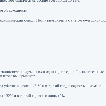
нвестора оказалась на уровне всего лишь 10,11%.
овой доходности!
экономический смысл. Посчитаем сначала с учетом ежегодной до
ходностями, получают их в один год и терпят “незначительные
 в итоге выигрывают:
д убыток в размере -21% и в третий год доходность в размере +
од +32% и в третий год всего лишь +9%.