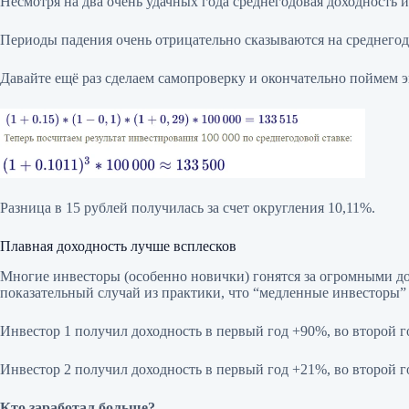
Несмотря на два очень удачных года среднегодовая доходность и
Периоды падения очень отрицательно сказываются на среднегод
Давайте ещё раз сделаем самопроверку и окончательно поймем 
Разница в 15 рублей получилась за счет округления 10,11%.
Плавная доходность лучше всплесков
Многие инвесторы (особенно новички) гонятся за огромными до
показательный случай из практики, что “медленные инвесторы”
Инвестор 1 получил доходность в первый год +90%, во второй го
Инвестор 2 получил доходность в первый год +21%, во второй г
Кто заработал больше?