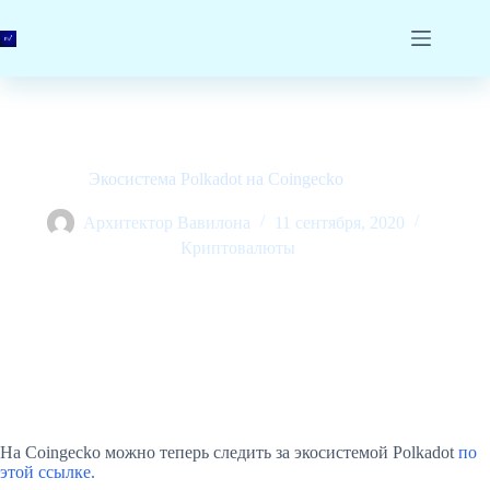
Перейти
к
сути
Экосистема Polkadot на Coingecko
Архитектор Вавилона
11 сентября, 2020
Криптовалюты
На Coingecko можно теперь следить за экосистемой Polkadot
по
этой ссылке.