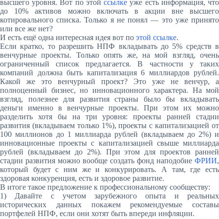
высшего уровня. Вот по этой
ссылке
уже есть информация, чт
до 10% активов можно включать в акции вне высшего
котировального списка. Только я не понял — это уже принято
или все же нет?
И есть ещё одна интересная идея вот по
этой ссылке
.
Если кратко, то разрешить НПФ вкладывать до 5% средств в
венчурные проекты. Только опять же, на мой взгляд, очень
ограниченный список предлагается. В частности у таких
компаний должна быть капитализация 6 миллиардов рублей.
Какой же это венчурный проект? Это уже не венчур, а
полноценный бизнес, но инновационного характера. На мой
взгляд, полезнее для развития страны было бы вкладывать
деньги именно в венчурные проекты. При этом их можно
разделить хотя бы на три уровня: проекты ранней стадии
развития (вкладываем только 1%), проекты с капитализацией от
100 миллионов до 1 миллиарда рублей (вкладываем до 2%) и
инновационные проекты с капитализацией свыше миллиарда
рублей (вкладываем до 2%). При этом для проектов ранней
стадии развития можно вообще создать фонд наподобие
ФРИИ
,
который будет с ним же и конкурировать. А там, где есть
здоровая конкуренция, есть и здоровое развитие.
В итоге такое предложение к профессиональному сообществу:
1) Давайте с учетом зарубежного опыта и реальных
исторических данных покажем рекомендуемые составы
портфелей НПФ, если они хотят быть впереди инфляции.