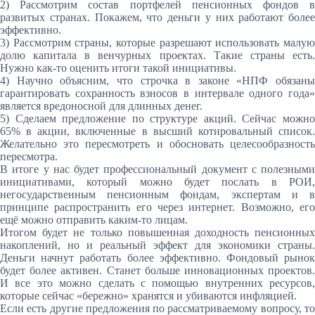
2) Рассмотрим состав портфелей пенсионных фондов в
развитых странах. Покажем, что деньги у них работают более
эффективно.
3) Рассмотрим страны, которые разрешают использовать малую
долю капитала в венчурных проектах. Такие страны есть.
Нужно как-то оценить итоги такой инициативы.
4) Научно объясним, что строчка в законе «НПФ обязаны
гарантировать сохранность взносов в интервале одного года»
является вредоносной для длинных денег.
5) Сделаем предложение по структуре акций. Сейчас можно
65% в акции, включенные в высший котировальный список.
Желательно это пересмотреть и обосновать целесообразность
пересмотра.
В итоге у нас будет профессиональный документ с полезными
инициативами, который можно будет послать в РОИ,
негосударственным пенсионным фондам, экспертам и в
принципе распространить его через интернет. Возможно, его
ещё можно отправить каким-то лицам.
Итогом будет не только повышенная доходность пенсионных
накоплений, но и реальный эффект для экономики страны.
Деньги начнут работать более эффективно. Фондовый рынок
будет более активен. Станет больше инновационных проектов.
И все это можно сделать с помощью внутренних ресурсов,
которые сейчас «бережно» хранятся и убиваются инфляцией.
Если есть другие предложения по рассматриваемому вопросу, то