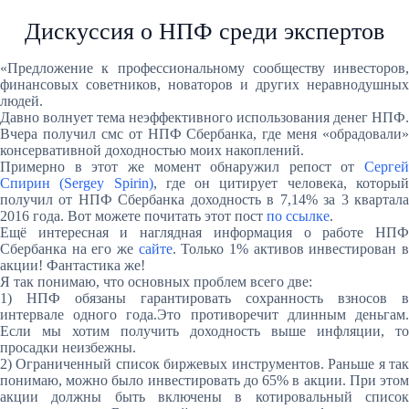
Дискуссия о НПФ среди экспертов
«Предложение к профессиональному сообществу инвесторов,
финансовых советников, новаторов и других неравнодушных
людей.
Давно волнует тема неэффективного использования денег НПФ.
Вчера получил смс от НПФ Сбербанка, где меня «обрадовали»
консервативной доходностью моих накоплений.
Примерно в этот же момент обнаружил репост от
Сергей
Спирин (Sergey Spirin)
, где он цитирует человека, которы
получил от НПФ Сбербанка доходность в 7,14% за 3 квартала
2016 года. Вот можете почитать этот пост
по ссылке
.
Ещё интересная и наглядная информация о работе НПФ
Сбербанка на его же
сайте
. Только 1% активов инвестирован 
акции! Фантастика же!
Я так понимаю, что основных проблем всего две:
1) НПФ обязаны гарантировать сохранность взносов в
интервале одного года.Это противоречит длинным деньгам.
Если мы хотим получить доходность выше инфляции, то
просадки неизбежны.
2) Ограниченный список биржевых инструментов. Раньше я так
понимаю, можно было инвестировать до 65% в акции. При этом
акции должны быть включены в котировальный список