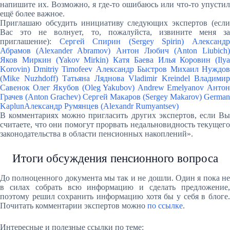
напишите их. Возможно, я где-то ошибаюсь или что-то упустил
ещё более важное.
Приглашаю обсудить инициативу следующих экспертов (если
Вас это не волнует, то, пожалуйста, извините меня за
приглашение):
Сергей Спирин (Sergey Spirin)
Александ
Абрамов (Alexander Abramov)
Антон Любич (Anton Liubich
Яков Миркин (Yakov Mirkin)
Катя Баева
Илья Коровин (Ilya
Korovin)
Dmitriy Timofeev
Александр Быстров
Михаил Нуждов
(Mike Nuzhdoff)
Татьяна Ляднова
Vladimir Kreindel
Владимир
Савенок
Олег Якубов (Oleg Yakubov)
Andrew Emelyanov
Анто
Грачев (Anton Grachev)
Сергей Макаров (Sergey Makarov)
German
Kaplun
Александр Румянцев (Alexandr Rumyantsev)
В комментариях можно пригласить других экспертов, если Вы
считаете, что они помогут прорвать недальновидность текущего
законодательства в области пенсионных накоплений».
Итоги обсуждения пенсионного вопроса
До полноценного документа мы так и не дошли. Один я пока не
в силах собрать всю информацию и сделать предложение,
поэтому решил сохранить информацию хотя бы у себя в блоге.
Почитать комментарии экспертов можно
по ссылке
.
Интересные и полезные ссылки по теме: