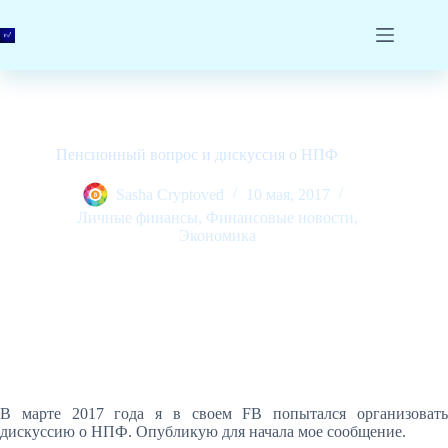
Перейти
к
сути
Пенсионный вопрос и дискуссия о НПФ
Sasha Cryptoved
10 мая, 2017
Личные финансы
,
Финансовые новости
,
Экономика
В марте 2017 года я в своем FB попытался организовать
дискуссию о НПФ. Опубликую для начала мое сообщение.