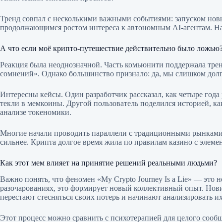
Тренд совпал с несколькими важными событиями: запуском новых
продолжающимся ростом интереса к автономным AI-агентам. На фо
А что если моё крипто-путешествие действительно было ложью
Реакция была неоднозначной. Часть комьюнити поддержала тренд
сомнений». Однако большинство признало: да, мы слишком дол
Интересны кейсы. Один разработчик рассказал, как четыре года 
текли в мемкоины. Другой пользователь поделился историей, как
анализе токеномики.
Многие начали проводить параллели с традиционными рынками. 
сильнее. Крипта долгое время жила по правилам казино с элеме
Как этот мем влияет на принятие решений реальными людьми?
Важно понять, что феномен «My Crypto Journey Is a Lie» — это
разочарованиях, это формирует новый коллективный опыт. Нов
перестают стесняться своих потерь и начинают анализировать и
Этот процесс можно сравнить с психотерапией для целого сооб