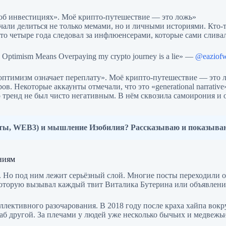
е об инвестициях». Моё крипто-путешествие — это ложь»
али делиться не только мемами, но и личными историями. Кто-то
то четыре года следовал за инфлюенсерами, которые сами слива
sh Optimism Means Overpaying my crypto journey is a lie» —
@eaziof
 оптимизм означает переплату». Моё крипто-путешествие — это 
в. Некоторые аккаунты отмечали, что это «generational narrativ
тренд не был чисто негативным. В нём сквозила самоирония и об
юты, WEB3) и мышление Изобилия? Рассказываю и показыва
аниям
Но под ним лежит серьёзный слой. Многие посты переходили о
, которую вызывал каждый твит Виталика Бутерина или объявлени
оллективного разочарования. В 2018 году после краха хайпа вок
штаб другой. За плечами у людей уже несколько бычьих и медвеж