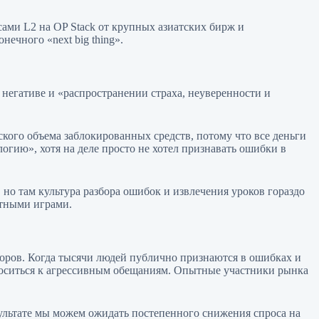
ами L2 на OP Stack от крупных азиатских бирж и
ечного «next big thing».
негативе и «распространении страха, неуверенности и
ского объема заблокированных средств, потому что все деньги
огию», хотя на деле просто не хотел признавать ошибки в
о там культура разбора ошибок и извлечения уроков гораздо
ртными играми.
сторов. Когда тысячи людей публично признаются в ошибках и
носиться к агрессивным обещаниям. Опытные участники рынка
ультате мы можем ожидать постепенного снижения спроса на