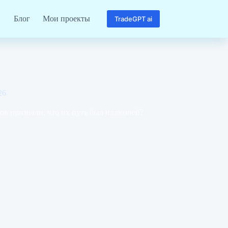
Блог
Мои проекты
TradeGPT ai
26
тов признали, что их путь был иллюзией?