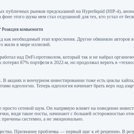
 публичных рынков предсказаний на Hyperliquid (HIP-4), анонс
не этого шума мем стал отдушиной для тех, кто устал от бескон
? Реакция комьюнити
 как необходимый этап взросления. Другие обвиняли авторов в 
го жили в мире иллюзий.
работал над DeFi-протоколом, который так и не набрал органиче
 потерял 87% портфеля в 2022-м, но продолжал верить в «технол
В акциях и венчурном инвестировании тоже есть циклы хайпа, н
нтами идеологии. Теперь идеология начинает брать верх над аза
 не просто сетевой шум. Он напрямую влияет на поведение инве
ички, видя такие посты, начинают с большей осторожностью от
х причины системно, а не эмоционально.
щества. Признание проблемы — первый шаг к её решению. В рез