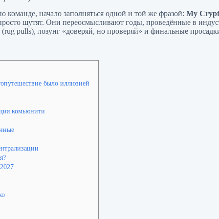
по команде, начало заполняться одной и той же фразой:
My Crypto
просто шутят. Они переосмысливают годы, проведённые в индус
rug pulls), лозунг «доверяй, но проверяй» и финальные просадк
птопутешествие было иллюзией
кция комьюнити
анные
ентрализации
я?
–2027
ко