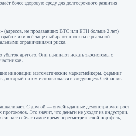
даёт более здоровую среду для долгосрочного развития
к» (адресов, не продававших BTC или ETH больше 2 лет)
Разработчики всё чаще выбирают проекты с реальной
еальными ограничениями риска.
это убыток другого. Они начинают искать экосистемы с
участников.
ящие инновации (автоматические маркетмейкеры, фарминг
ры, который потом использовался в следующем. Сейчас мы
 зашкаливает. С другой — ончейн-данные демонстрируют рост
протоколов. Это значит, что деньги не уходят из индустрии.
сигнал: сейчас самое время пересмотреть свой портфель,