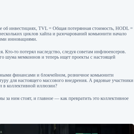
ие об инвестициях, TVL = Общая потерянная стоимость, HODL =
 нескольких циклов хайпа и разочарований комьюнити начало
кими инновациями.
. Кто-то потерял наследство, следуя советам инфлюенсеров.
ного шума мемкоинов и теперь ищет проекты с настоящей
нными финансами и блокчейном, розничное комьюнити
ктуру для настоящего массового внедрения. А рядовые участники
ал в коллективной иллюзии?
мы за ним стоят, и главное — как превратить это коллективное