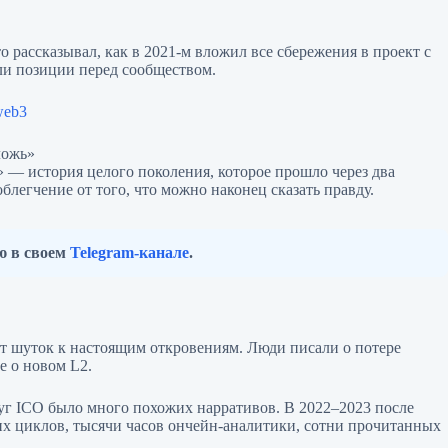
 рассказывал, как в 2021-м вложил все сбережения в проект с
ли позиции перед сообществом.
web3
ложь»
e» — история целого поколения, которое прошло через два
легчение от того, что можно наконец сказать правду.
ю в своем
Telegram-канале
.
т шуток к настоящим откровениям. Люди писали о потере
е о новом L2.
руг ICO было много похожих нарративов. В 2022–2023 после
ьих циклов, тысячи часов ончейн-аналитики, сотни прочитанных