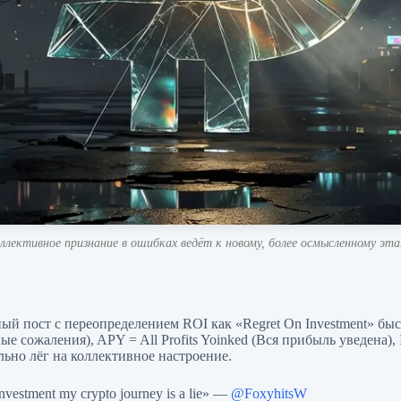
ллективное признание в ошибках ведёт к новому, более осмысленному эта
ый пост с переопределением ROI как «Regret On Investment» быс
сожаления), APY = All Profits Yoinked (Вся прибыль уведена), I
ально лёг на коллективное настроение.
 investment my crypto journey is a lie» —
@FoxyhitsW