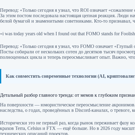
Перевод: «Только сегодня я узнал, что ROI означает «сожалени
За этим постом последовала настоящая цепная реакция. Люди нач
белой бумагой и знаменитыми советниками. Кто-то признавал, ч
«i was today years old when I found out that FOMO stands for Fooli
Перевод: «Только сегодня я узнал, что FOMO означает «Глупый
Посты собирали от нескольких сотен до десятков тысяч просмотро
полноценных цикла и теперь переосмысливает опыт. Важно, что 
Как совместить современные технологии (AI, криптовал
Детальный разбор главного тренда: от мемов к глубоким призн
На поверхности — юмористическое переосмысление акронимов. 
наследства, о годах, проведённых в Discord-каналах, о тревоге
Исторически это не первый раз, когда рынок переживает фазу к
крахов Terra, Celsius и FTX — ещё больше. Но в 2026 году мас
технических описаний проектов.