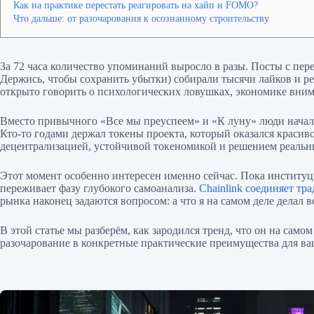
Как на практике перестать реагировать на хайп и FOMO?
Что дальше: от разочарования к осознанному строительству
За 72 часа количество упоминаний выросло в разы. Посты с п
Держись, чтобы сохранить убытки) собирали тысячи лайков и ре
открыто говорить о психологических ловушках, экономике вни
Вместо привычного «Все мы преуспеем» и «К луну» люди начали
Кто-то годами держал токены проекта, который оказался красив
децентрализацией, устойчивой токеномикой и решением реальн
Этот момент особенно интересен именно сейчас. Пока инстит
переживает фазу глубокого самоанализа.
Chainlink соединяет тр
рынка наконец задаются вопросом: а что я на самом деле делал
В этой статье мы разберём, как зародился тренд, что он на само
разочарование в конкретные практические преимущества для ва