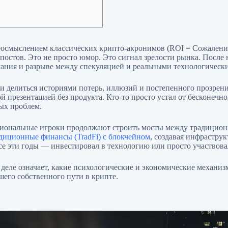
ереосмыслением классических крипто-акронимов (ROI = Сожален
постов. Это не просто юмор. Это сигнал зрелости рынка. После
мания и разрыве между спекуляцией и реальными технологичес
 делиться историями потерь, иллюзий и постепенного прозрения
ой презентацией без продукта. Кто-то просто устал от бесконеч
ых проблем.
уциональные игроки продолжают строить мосты между традицио
адиционные финансы (TradFi) с блокчейном
, создавая инфрастру
 все эти годы — инвестировал в технологию или просто участвов
м деле означает, какие психологические и экономические механиз
шего собственного пути в крипте.