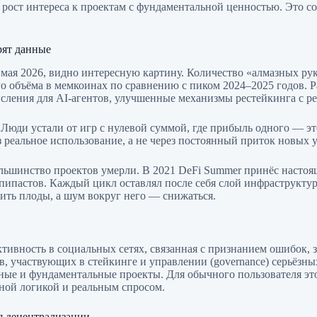
ост интереса к проектам с фундаментальной ценностью. Это соз
рят данные
 мая 2026, видно интересную картину. Количество «алмазных ру
о объёма в мемкоинах по сравнению с пиком 2024–2025 годов. 
сления для AI-агентов, улучшенные механизмы рестейкинга с р
да. Люди устали от игр с нулевой суммой, где прибыль одного — 
з реальное использование, а не через постоянный приток новых 
ольшинство проектов умерли. В 2021 DeFi Summer принёс насто
опипастов. Каждый цикл оставлял после себя слой инфраструкту
сить плоды, а шум вокруг него — снижаться.
тивность в социальных сетях, связанная с признанием ошибок,
 участвующих в стейкинге и управлении (governance) серьёзных 
ые и фундаментальные проекты. Для обычного пользователя это 
чной логикой и реальным спросом.
я децентрализации