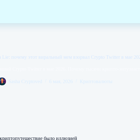
a Lie: почему этот виральный мем взорвал Crypto Twitter в мае 20
ивший Crypto Twitter в мае 2026. Почему тысячи крипто-энтузиас
Sasha Cryptoved
6 мая, 2026
Криптовалюты
ё криптопутешествие было иллюзией