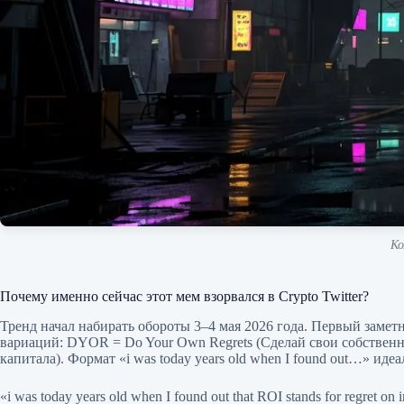
Ко
Почему именно сейчас этот мем взорвался в Crypto Twitter?
Тренд начал набирать обороты 3–4 мая 2026 года. Первый заметн
вариаций: DYOR = Do Your Own Regrets (Сделай свои собственные 
капитала). Формат «i was today years old when I found out…» иде
«i was today years old when I found out that ROI stands for regret on