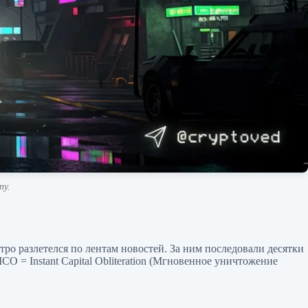
пу.
тро разлетелся по лентам новостей. За ним последовали десятки
CO = Instant Capital Obliteration (Мгновенное уничтожение