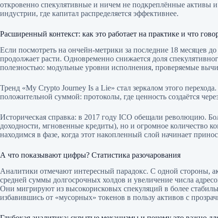
откровенно спекулятивные и ничем не подкреплённые активы и р
индустрии, где капитал распределяется эффективнее.
Расширенный контекст: как это работает на практике и что гово
Если посмотреть на ончейн-метрики за последние 18 месяцев до
продолжает расти. Одновременно снижается доля спекулятивног
полезностью: модульные уровни исполнения, проверяемые вычи
Тренд «My Crypto Journey Is a Lie» стал зеркалом этого перехо
положительной суммой: протоколы, где ценность создаётся чере
Историческая справка: в 2017 году ICO обещали революцию. Б
доходности, мгновенные кредиты), но и огромное количество к
находимся в фазе, когда этот накопленный слой начинает прино
А что показывают цифры? Статистика разочарования
Аналитики отмечают интересный парадокс. С одной стороны, ак
средней суммы долгосрочных холдов и увеличение числа адресов,
Они мигрируют из высокорисковых спекуляций в более стабильн
избавившись от «мусорных» токенов в пользу активов с прозра
Глубокая аналитика: скрытые механизмы и почему это важно дл