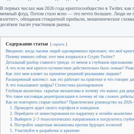
В первых числах мая 2026 года криптосообщество в Twitter, как 
мемный флуд. Потом стало ясно — это нечто большее. Люди не 
взлетит», обещания стократной прибыли, мошеннические схемы (
десятков тысяч участников рынка.
Содержание статьи
скрыть
Введение: когда тысячи людей одновременно признают, что моё кри
Почему именно сейчас этот мем взорвался в Crypto Twitter?
Детальный разбор главного тренда: от мемов к глубоким признаниям
А что если моё крипто-путешествие действительно было ложью? Реа
Как этот мем влияет на принятие решений реальными людьми?
Расширенный контекст: как это работает на практике и что говорят д
А что показывают цифры? Статистика разочарования
Глубокая аналитика: скрытые механизмы и почему это важно для дец
Что такое настоящая децентрализация и почему её так сложно добитьс
Как не повторить старые ошибки? Практическое руководство на 2026
1. Проведите аудит своего портфеля и поведения
2. Перейдите от инвестирования по нарративу к ончейн-аналитике
3. Выберите 2–3 технологических направления и погрузитесь глубо
4. Постройте защитные механизмы против будущих иллюзий
5. Участвуйте в разработке и креативе