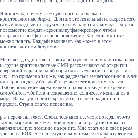
почти 0.5% от всего рынка, и это за один только день.
Я понимаю, почему заемную торговлю обожают
криптовалютные биржи. Для них это легальный и, скорее всего,
самый доходный инструмент отъема крипты у хомяков. Биржи
повсеместно вводят маржиналку/фьючерснарку, чтобы
поправить свое финансовое положение. Конечно, их тоже
можно понять. Каждый выживает, как может, в этом
криптовалютном безумстве.
Меня всегда удивляло, с каким воодушевлением криптоканалы
и другие криптовалютные СМИ рассказывают об открытии
очередной маржинальной пары или фьючерсного контракта с
50х. Это примерно так же, как радоваться землетрясению в Азии
или производству большой партии электрических стульев.
Любое появление маржинальной пары приведет к парочке
самоубийств/убийств и сокращению количеству криптанов в
мире. Ваша аудитория сокращается, а вашей радости нет
предела. Странноватое поведение.
p.s. перечитал текст. Сложилось мнение, что я потерял что-то
там на маржиналке. Нет, мои друзья, я ни разу не открывал
маржинальную позицию на крипте. Мне хватило в свое время
уроков на FORTS с последующим математическим изучением