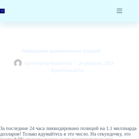
Перейти
к
сути
Ликвидация маржинальных позиций
Архитектор Вавилона
26 февраля, 2020
Криптовалюты
За последние 24 часа ликвидировано позиций на 1.1 миллиарда
долларов! Только вдумайтесь в это число. На секундочку, это