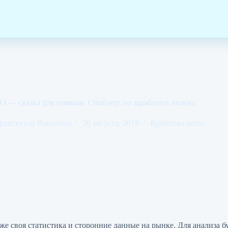
O — сказка для хомяков. Спойлер: но заработать можно
рхитектор Вавилона
20 августа, 2019
Криптовалюты
же своя статистика и сторонние данные на рынке. Для анализа б