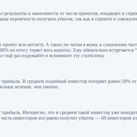
 результаты в зависимости от числа проектов, входящих в спринт
выше вероятность получить убыток, так как в спринте в совокупн
 проект всю котлету. А таких по чатам я вижу, к сожалению час
 по итогу теряет весь капитал. Ему обязательно встречается “
т ещё раз подумайте и вспомните эту статистику.
т прибыль. В среднем подобный инвестор потеряет ровно 50% от
больше везение, чем умение.
 прибыль. Интересно, что в среднем такой инвестор уже находи
 часть инвесторов все равно получит убыток — 69 инвесторов из