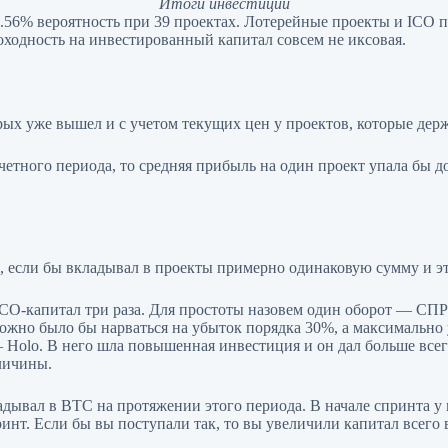
Итоги инвестиций
.56% вероятность при 39 проектах. Лотерейные проекты и ICO по
доходность на инвестированный капитал совсем не иксовая.
рых уже вышел и с учетом текущих цен у проектов, которые держ
отчетного периода, то средняя прибыль на один проект упала бы
, если бы вкладывал в проекты примерно одинаковую сумму и э
ICO-капитал три раза. Для простоты назовем один оборот — СП
можно было бы нарваться на убыток порядка 30%, а максимально
 — Holo. В него шла повышенная инвестиция и он дал больше вс
личины.
дывал в BTC на протяжении этого периода. В начале спринта у 
т. Если бы вы поступали так, то вы увеличили капитал всего в 