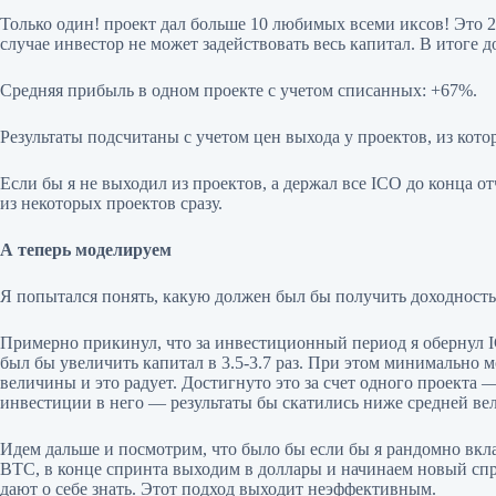
Только один! проект дал больше 10 любимых всеми иксов! Это 2
случае инвестор не может задействовать весь капитал. В итоге 
Средняя прибыль в одном проекте с учетом списанных: +67%.
Результаты подсчитаны с учетом цен выхода у проектов, из кото
Если бы я не выходил из проектов, а держал все ICO до конца 
из некоторых проектов сразу.
А теперь моделируем
Я попытался понять, какую должен был бы получить доходность
Примерно прикинул, что за инвестиционный период я обернул 
был бы увеличить капитал в 3.5-3.7 раз. При этом минимально 
величины и это радует. Достигнуто это за счет одного проекта
инвестиции в него — результаты бы скатились ниже средней ве
Идем дальше и посмотрим, что было бы если бы я рандомно вкла
BTC, в конце спринта выходим в доллары и начинаем новый сприн
дают о себе знать. Этот подход выходит неэффективным.