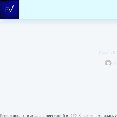
Перейти
к
сути
Иксы в IC
А
Решил провести анализ инвестиций в ICO. За 2 года скопилась у