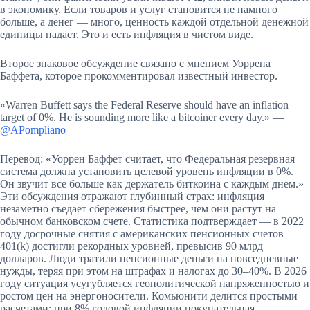
в экономику. Если товаров и услуг становится не намного
больше, а денег — много, ценность каждой отдельной денежной
единицы падает. Это и есть инфляция в чистом виде.
Второе знаковое обсуждение связано с мнением Уоррена
Баффета, которое прокомментировал известный инвестор.
«Warren Buffett says the Federal Reserve should have an inflation
target of 0%. He is sounding more like a bitcoiner every day.» —
@APompliano
Перевод: «Уоррен Баффет считает, что Федеральная резервная
система должна установить целевой уровень инфляции в 0%.
Он звучит все больше как держатель биткоина с каждым днем.»
Эти обсуждения отражают глубинный страх: инфляция
незаметно съедает сбережения быстрее, чем они растут на
обычном банковском счете. Статистика подтверждает — в 2022
году досрочные снятия с американских пенсионных счетов
401(k) достигли рекордных уровней, превысив 90 млрд
долларов. Люди тратили пенсионные деньги на повседневные
нужды, теряя при этом на штрафах и налогах до 30–40%. В 2026
году ситуация усугубляется геополитической напряженностью и
ростом цен на энергоносители. Комьюнити делится простыми
расчетами: при 8% годовой инфляции покупательная