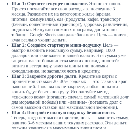
Шаг 1: Оцените текущее положение.
Это не страшно.
Просто посчитайте все свои расходы за последние 3
месяца. Разделите их на категории: жилье (аренда,
ипотека, коммуналка), еда (продукты, кафе), транспорт
(бензин, общественный транспорт), здоровье, развлечения,
подписки. Не нужно сложных программ, достаточно
таблицы Google Sheets или даже блокнота. Цель — понять,
куда реально уходят деньги.
Шаг 2: Создайте стартовую мини-подушку.
Цель —
быстро накопить небольшую сумму, например, 1000
долларов или эквивалент в вашей валюте. Эта сумма уже
защитит вас от большинства мелких неожиданностей:
визита к ветеринару, замены шины или поломки
холодильника, не заставляя лезть в кредитку.
Шаг 3: Закройте дорогие долги.
Кредитные карты с
процентной ставкой 20–30% годовых — это главный враг
накоплений. Пока вы их не закроете, любые попытки
копить будут бегать по кругу. Используйте метод
«снежного кома» (погашать сначала самый маленький долг
для моральной победы) или «лавины» (погашать долг с
самой высокой ставкой для максимальной экономии).
Шаг 4: Постройте полную подушку безопасности.
Теперь, когда нет высоких долгов, цель — накопить сумму,
равную 3–6 месяцам ваших текущих расходов. Эти деньги
должны храниться в максимально ликвидном и