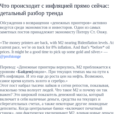
Что происходит с инфляцией прямо сейчас:
детальный разбор тренда
Обсуждения о возвращении «денежных принтеров» активно
ведутся среди экономистов и инвесторов. Один из самых
заметных постов принадлежит экономисту Питеру Ст. Онжу.
«The money printers are back, with M2 nearing Bidenflation levels. At
current pace, we’re on track for 8% inflation. And that’s *before* oil
prices. It might be a good time to pick up some gold and silver.» —
@profstonge
Перевод: «Денежные принтеры вернулись, M2 приближается к
уровням «
Байден
фляции». При текущих темпах мы на пути к
8% инфляции. И это еще до роста цен на нефть. Возможно,
самое время купить золото и серебро.»
Этот пост набрал тысячи лайков и сотни репостов, показывая,
насколько тема волнует людей. Что такое M2 и почему он так
важен? Это широкий показатель денежной массы, который
включает в себя наличные деньги, средства на текущих и
сберегательных счетах, а также некоторые другие ликвидные
депозиты. Когда центральные банки «включают печатный
станок», они фактически увеличивают M2, вливая новые деньги