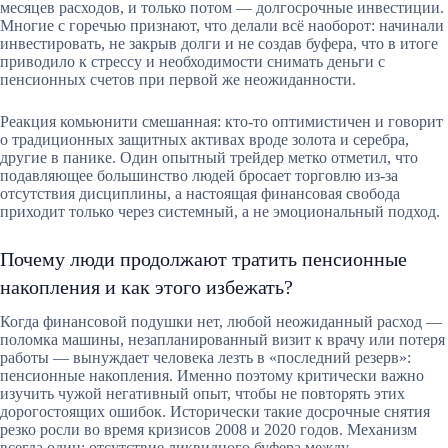
месяцев расходов, и только потом — долгосрочные инвестиции.
Многие с горечью признают, что делали всё наоборот: начинали
инвестировать, не закрыв долги и не создав буфера, что в итоге
приводило к стрессу и необходимости снимать деньги с
пенсионных счетов при первой же неожиданности.
Реакция комьюнити смешанная: кто-то оптимистичен и говорит
о традиционных защитных активах вроде золота и серебра,
другие в панике. Один опытный трейдер метко отметил, что
подавляющее большинство людей бросает торговлю из-за
отсутствия дисциплины, а настоящая финансовая свобода
приходит только через системный, а не эмоциональный подход.
Почему люди продолжают тратить пенсионные
накопления и как этого избежать?
Когда финансовой подушки нет, любой неожиданный расход —
поломка машины, незапланированный визит к врачу или потеря
работы — вынуждает человека лезть в «последний резерв»:
пенсионные накопления. Именно поэтому критически важно
изучить чужой негативный опыт, чтобы не повторять этих
дорогостоящих ошибок. Исторически такие досрочные снятия
резко росли во время кризисов 2008 и 2020 годов. Механизм
всегда один: отсутствие ликвидного буфера между