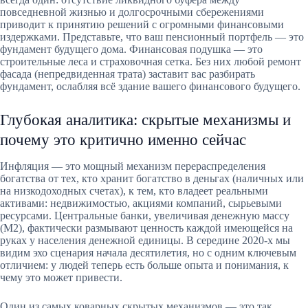
повседневной жизнью и долгосрочными сбережениями
приводит к принятию решений с огромными финансовыми
издержками. Представьте, что ваш пенсионный портфель — это
фундамент будущего дома. Финансовая подушка — это
строительные леса и страховочная сетка. Без них любой ремонт
фасада (непредвиденная трата) заставит вас разбирать
фундамент, ослабляя всё здание вашего финансового будущего.
Глубокая аналитика: скрытые механизмы и
почему это критично именно сейчас
Инфляция — это мощный механизм перераспределения
богатства от тех, кто хранит богатство в деньгах (наличных или
на низкодоходных счетах), к тем, кто владеет реальными
активами: недвижимостью, акциями компаний, сырьевыми
ресурсами. Центральные банки, увеличивая денежную массу
(M2), фактически размывают ценность каждой имеющейся на
руках у населения денежной единицы. В середине 2020-х мы
видим эхо сценария начала десятилетия, но с одним ключевым
отличием: у людей теперь есть больше опыта и понимания, к
чему это может привести.
Один из самых коварных скрытых механизмов — это так