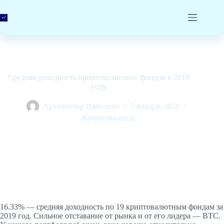
Перейти
к
сути
Средняя доходность криптовалютных фондов в 2019
году
Архитектор Вавилона
7 января, 2020
Криптовалюты
16.33% — средняя доходность по 19 криптовалютным фондам за
2019 год. Сильное отставание от рынка и от его лидера — BTC.