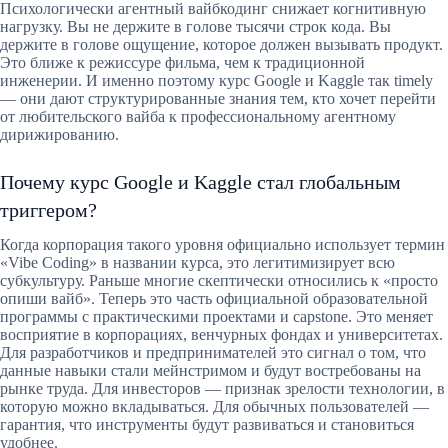
Психологически агентный вайбкодинг снижает когнитивную
нагрузку. Вы не держите в голове тысячи строк кода. Вы
держите в голове ощущение, которое должен вызывать продукт.
Это ближе к режиссуре фильма, чем к традиционной
инженерии. И именно поэтому курс Google и Kaggle так timely
— они дают структурированные знания тем, кто хочет перейти
от любительского вайба к профессиональному агентному
дирижированию.
Почему курс Google и Kaggle стал глобальным
триггером?
Когда корпорация такого уровня официально использует термин
«Vibe Coding» в названии курса, это легитимизирует всю
субкультуру. Раньше многие скептически относились к «просто
опиши вайб». Теперь это часть официальной образовательной
программы с практическими проектами и capstone. Это меняет
восприятие в корпорациях, венчурных фондах и университетах.
Для разработчиков и предпринимателей это сигнал о том, что
данные навыки стали мейнстримом и будут востребованы на
рынке труда. Для инвесторов — признак зрелости технологии, в
которую можно вкладываться. Для обычных пользователей —
гарантия, что инструменты будут развиваться и становиться
удобнее.