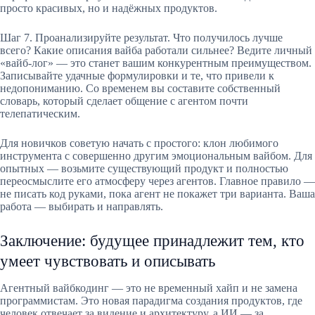
просто красивых, но и надёжных продуктов.
Шаг 7. Проанализируйте результат. Что получилось лучше
всего? Какие описания вайба работали сильнее? Ведите личный
«вайб-лог» — это станет вашим конкурентным преимуществом.
Записывайте удачные формулировки и те, что привели к
недопониманию. Со временем вы составите собственный
словарь, который сделает общение с агентом почти
телепатическим.
Для новичков советую начать с простого: клон любимого
инструмента с совершенно другим эмоциональным вайбом. Для
опытных — возьмите существующий продукт и полностью
переосмыслите его атмосферу через агентов. Главное правило —
не писать код руками, пока агент не покажет три варианта. Ваша
работа — выбирать и направлять.
Заключение: будущее принадлежит тем, кто
умеет чувствовать и описывать
Агентный вайбкодинг — это не временный хайп и не замена
программистам. Это новая парадигма создания продуктов, где
человек отвечает за видение и архитектуру, а ИИ — за