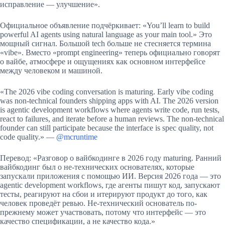
исправление — улучшение».
Официальное объявление подчёркивает: «You’ll learn to build
powerful AI agents using natural language as your main tool.» Это
мощный сигнал. Большой tech больше не стесняется термина
«vibe». Вместо «prompt engineering» теперь официально говорят
о вайбе, атмосфере и ощущениях как основном интерфейсе
между человеком и машиной.
«The 2026 vibe coding conversation is maturing. Early vibe coding
was non-technical founders shipping apps with AI. The 2026 version
is agentic development workflows where agents write code, run tests,
react to failures, and iterate before a human reviews. The non-technical
founder can still participate because the interface is spec quality, not
code quality.» —
@mcruntime
Перевод: «Разговор о вайбкодинге в 2026 году maturing. Ранний
вайбкодинг был о не-технических основателях, которые
запускали приложения с помощью ИИ. Версия 2026 года — это
agentic development workflows, где агенты пишут код, запускают
тесты, реагируют на сбои и итерируют продукт до того, как
человек проведёт ревью. Не-технический основатель по-
прежнему может участвовать, потому что интерфейс — это
качество спецификации, а не качество кода.»