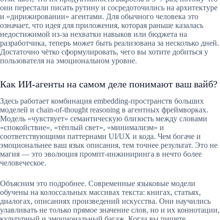
они перестали писать рутину и сосредоточились на архитектуре
и «дирижировании» агентами. Для обычного человека это
означает, что идея для приложения, которая раньше казалась
недостижимой из-за нехватки навыков или бюджета на
разработчика, теперь может быть реализована за несколько дней.
Достаточно чётко сформулировать, чего вы хотите добиться у
пользователя на эмоциональном уровне.
Как ИИ-агенты на самом деле понимают ваш вайб?
Здесь работает комбинация embedding-пространств больших
моделей и chain-of-thought reasoning в агентных фреймворках.
Модель «чувствует» семантическую близость между словами
«спокойствие», «тёплый свет», «минимализм» и
соответствующими паттернами UI/UX и кода. Чем богаче и
эмоциональнее ваш язык описания, тем точнее результат. Это не
магия — это эволюция промпт-инжиниринга в нечто более
человеческое.
Объясним это подробнее. Современные языковые модели
обучены на колоссальных массивах текста: книгах, статьях,
диалогах, описаниях произведений искусства. Они научились
улавливать не только прямое значение слов, но и их коннотации,
культурный и эмоциональный багаж. Когда вы пишете