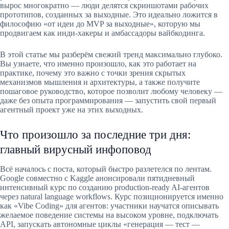
вырос многократно — люди делятся скриншотами рабочих
прототипов, созданных за выходные. Это идеально ложится в
философию «от идеи до MVP за выходные», которую мы
продвигаем как инди-хакеры и амбассадоры вайбкодинга.
В этой статье мы разберём свежий тренд максимально глубоко.
Вы узнаете, что именно произошло, как это работает на
практике, почему это важно с точки зрения скрытых
механизмов мышления и архитектуры, а также получите
пошаговое руководство, которое позволит любому человеку —
даже без опыта программирования — запустить свой первый
агентный проект уже на этих выходных.
Что произошло за последние три дня:
главный вирусный инфоповод
Всё началось с поста, который быстро разлетелся по лентам.
Google совместно с Kaggle анонсировали пятидневный
интенсивный курс по созданию production-ready AI-агентов
через natural language workflows. Курс позиционируется именно
как «Vibe Coding» для агентов: участники научатся описывать
желаемое поведение системы на высоком уровне, подключать
API, запускать автономные циклы «генерация — тест —