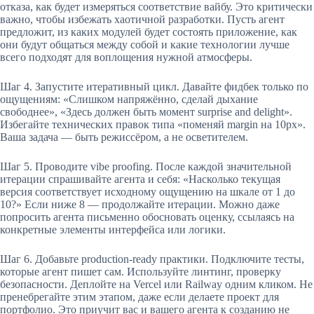
отказа, как будет измеряться соответствие вайбу. Это критически
важно, чтобы избежать хаотичной разработки. Пусть агент
предложит, из каких модулей будет состоять приложение, как
они будут общаться между собой и какие технологии лучше
всего подходят для воплощения нужной атмосферы.
Шаг 4. Запустите итеративный цикл. Давайте фидбек только по
ощущениям: «Слишком напряжённо, сделай дыхание
свободнее», «Здесь должен быть момент surprise and delight».
Избегайте технических правок типа «поменяй margin на 10px».
Ваша задача — быть режиссёром, а не осветителем.
Шаг 5. Проводите vibe proofing. После каждой значительной
итерации спрашивайте агента и себя: «Насколько текущая
версия соответствует исходному ощущению на шкале от 1 до
10?» Если ниже 8 — продолжайте итерации. Можно даже
попросить агента письменно обосновать оценку, ссылаясь на
конкретные элементы интерфейса или логики.
Шаг 6. Добавьте production-ready практики. Подключите тесты,
которые агент пишет сам. Используйте линтинг, проверку
безопасности. Деплойте на Vercel или Railway одним кликом. Не
пренебрегайте этим этапом, даже если делаете проект для
портфолио. Это приучит вас и вашего агента к созданию не