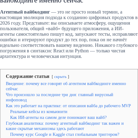
вайбкодинге именно сейчас
Агентный вайбкодинг
— это не просто новый термин, а
настоящая эволюция подхода к созданию цифровых продуктов в
2026 году. Представьте: вы описываете атмосферу, ощущения
пользователя, общий «вайб» будущего приложения, а ИИ-
агенты самостоятельно пишут код, запускают тесты, исправляют
ошибки и итерируют продукт до тех пор, пока он не начнёт
идеально соответствовать вашему видению. Никакого глубокого
погружения в синтаксис React или Python — только чистая
архитектура и человеческая интуиция.
Содержание статьи
скрыть
Введение: почему все говорят об агентном вайбкодинге именно
сейчас
Что произошло за последние три дня: главный вирусный
инфоповод
Как это работает на практике: от описания вайба до рабочего MVP
Реальные кейсы из комьюнити
Как ИИ-агенты на самом деле понимают ваш вайб?
Глубокая аналитика: почему агентный вайбкодинг так важен и
какие скрытые механизмы здесь работают
Почему курс Google и Kaggle стал глобальным триггером?