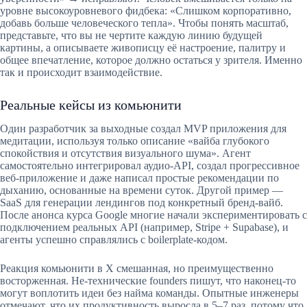
уровне высокоуровневого фидбека: «Слишком корпоративно,
добавь больше человеческого тепла». Чтобы понять масштаб,
представьте, что вы не чертите каждую линию будущей
картины, а описываете живописцу её настроение, палитру и
общее впечатление, которое должно остаться у зрителя. Именно
так и происходит взаимодействие.
Реальные кейсы из комьюнити
Один разработчик за выходные создал MVP приложения для
медитации, используя только описание «вайба глубокого
спокойствия и отсутствия визуального шума». Агент
самостоятельно интегрировал аудио-API, создал прогрессивное
веб-приложение и даже написал простые рекомендации по
дыханию, основанные на времени суток. Другой пример —
SaaS для генерации лендингов под конкретный бренд-вайб.
После анонса курса Google многие начали экспериментировать с
подключением реальных API (например, Stripe + Supabase), и
агенты успешно справлялись с boilerplate-кодом.
Реакция комьюнити в X смешанная, но преимущественно
восторженная. Не-технические founders пишут, что наконец-то
могут воплотить идеи без найма команды. Опытные инженеры
отмечают, что их продуктивность выросла в 5–7 раз, потому что