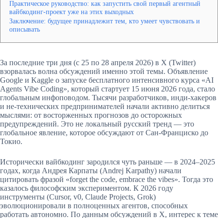
Практическое руководство: как запустить свой первый агентный
вайбкодинг-проект уже на этих выходных
Заключение: будущее принадлежит тем, кто умеет чувствовать и
описывать
За последние три дня (с 25 по 28 апреля 2026) в X (Twitter)
взорвалась волна обсуждений именно этой темы. Объявление
Google и Kaggle о запуске бесплатного интенсивного курса «AI
Agents Vibe Coding», который стартует 15 июня 2026 года, стало
глобальным инфоповодом. Тысячи разработчиков, инди-хакеров
и не-технических предпринимателей начали активно делиться
мыслями: от восторженных прогнозов до осторожных
предупреждений. Это не локальный русский тренд — это
глобальное явление, которое обсуждают от Сан-Франциско до
Токио.
Исторически вайбкодинг зародился чуть раньше — в 2024–2025
годах, когда Андрея Карпаты (Andrej Karpathy) начали
цитировать фразой «forget the code, embrace the vibes». Тогда это
казалось философским экспериментом. К 2026 году
инструменты (Cursor, v0, Claude Projects, Grok)
эволюционировали в полноценных агентов, способных
работать автономно. По данным обсуждений в X, интерес к теме