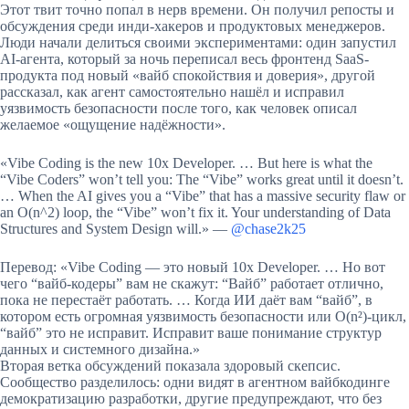
Этот твит точно попал в нерв времени. Он получил репосты и
обсуждения среди инди-хакеров и продуктовых менеджеров.
Люди начали делиться своими экспериментами: один запустил
AI-агента, который за ночь переписал весь фронтенд SaaS-
продукта под новый «вайб спокойствия и доверия», другой
рассказал, как агент самостоятельно нашёл и исправил
уязвимость безопасности после того, как человек описал
желаемое «ощущение надёжности».
«Vibe Coding is the new 10x Developer. … But here is what the
“Vibe Coders” won’t tell you: The “Vibe” works great until it doesn’t.
… When the AI gives you a “Vibe” that has a massive security flaw or
an O(n^2) loop, the “Vibe” won’t fix it. Your understanding of Data
Structures and System Design will.» —
@chase2k25
Перевод: «Vibe Coding — это новый 10x Developer. … Но вот
чего “вайб-кодеры” вам не скажут: “Вайб” работает отлично,
пока не перестаёт работать. … Когда ИИ даёт вам “вайб”, в
котором есть огромная уязвимость безопасности или O(n²)-цикл,
“вайб” это не исправит. Исправит ваше понимание структур
данных и системного дизайна.»
Вторая ветка обсуждений показала здоровый скепсис.
Сообщество разделилось: одни видят в агентном вайбкодинге
демократизацию разработки, другие предупреждают, что без