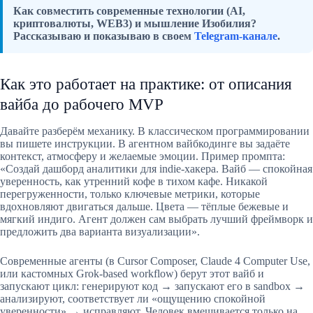
Как совместить современные технологии (AI,
криптовалюты, WEB3) и мышление Изобилия?
Рассказываю и показываю в своем
Telegram-канале
.
Как это работает на практике: от описания
вайба до рабочего MVP
Давайте разберём механику. В классическом программировании
вы пишете инструкции. В агентном вайбкодинге вы задаёте
контекст, атмосферу и желаемые эмоции. Пример промпта:
«Создай дашборд аналитики для indie-хакера. Вайб — спокойная
уверенность, как утренний кофе в тихом кафе. Никакой
перегруженности, только ключевые метрики, которые
вдохновляют двигаться дальше. Цвета — тёплые бежевые и
мягкий индиго. Агент должен сам выбрать лучший фреймворк и
предложить два варианта визуализации».
Современные агенты (в Cursor Composer, Claude 4 Computer Use,
или кастомных Grok-based workflow) берут этот вайб и
запускают цикл: генерируют код → запускают его в sandbox →
анализируют, соответствует ли «ощущению спокойной
уверенности» → исправляют. Человек вмешивается только на