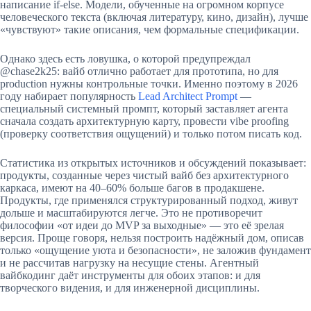
написание if-else. Модели, обученные на огромном корпусе
человеческого текста (включая литературу, кино, дизайн), лучше
«чувствуют» такие описания, чем формальные спецификации.
Однако здесь есть ловушка, о которой предупреждал
@chase2k25: вайб отлично работает для прототипа, но для
production нужны контрольные точки. Именно поэтому в 2026
году набирает популярность
Lead Architect Prompt
—
специальный системный промпт, который заставляет агента
сначала создать архитектурную карту, провести vibe proofing
(проверку соответствия ощущений) и только потом писать код.
Статистика из открытых источников и обсуждений показывает:
продукты, созданные через чистый вайб без архитектурного
каркаса, имеют на 40–60% больше багов в продакшене.
Продукты, где применялся структурированный подход, живут
дольше и масштабируются легче. Это не противоречит
философии «от идеи до MVP за выходные» — это её зрелая
версия. Проще говоря, нельзя построить надёжный дом, описав
только «ощущение уюта и безопасности», не заложив фундамент
и не рассчитав нагрузку на несущие стены. Агентный
вайбкодинг даёт инструменты для обоих этапов: и для
творческого видения, и для инженерной дисциплины.