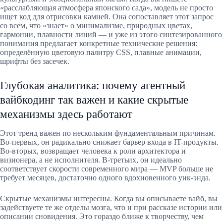
«расслабляющая атмосфера японского сада», модель не просто
ищет код для отрисовки камней. Она сопоставляет этот запрос
со всем, что «знает» о минимализме, природных цветах,
гармонии, плавности линий — и уже из этого синтезированного
понимания предлагает конкретные технические решения:
определённую цветовую палитру CSS, плавные анимации,
шрифты без засечек.
Глубокая аналитика: почему агентный
вайбкодинг так важен и какие скрытые
механизмы здесь работают
Этот тренд важен по нескольким фундаментальным причинам.
Во-первых, он радикально снижает барьер входа в IT-продукты.
Во-вторых, возвращает человека к роли архитектора и
визионера, а не исполнителя. В-третьих, он идеально
соответствует скорости современного мира — MVP больше не
требует месяцев, достаточно одного вдохновенного уик-энда.
Скрытые механизмы интересны. Когда вы описываете вайб, вы
задействуете те же отделы мозга, что и при рассказе истории или
описании сновидения. Это гораздо ближе к творчеству, чем