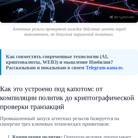
Агентные рельсы проверяют каждое действие агента перед
выполнением, не допуская нарушений политики.
Как совместить современные технологии (AI,
криптовалюты, WEB3) и мышление Изобилия?
Рассказываю и показываю в своем
Telegram-канале
.
Как это устроено под капотом: от
компиляции политик до криптографической
проверки транзакций
Промышленный запуск агентных рельсов базируется на
синергии трех ключевых технических примитивов:
Компиляция политик:
Оператор-человек прописывает