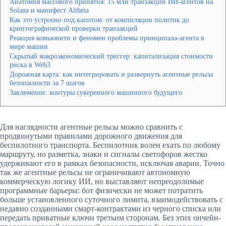
Анатомия массового принятия: 15 млн транзакций ИИ-агентов на
Solana и манифест Altheia
Как это устроено под капотом: от компиляции политик до
криптографической проверки транзакций
Реакция комьюнити и феномен проблемы принципала-агента в
мире машин
Скрытый макроэкономический триггер: капитализация стоимости
риска в Web3
Дорожная карта: как интегрировать и развернуть агентные рельсы
безопасности за 7 шагов
Заключение: контуры суверенного машинного будущего
Для наглядности агентные рельсы можно сравнить с
продвинутыми правилами дорожного движения для
беспилотного транспорта. Беспилотник волен ехать по любому
маршруту, но разметка, знаки и сигналы светофоров жестко
удерживают его в рамках безопасности, исключая аварии. Точно
так же агентные рельсы не ограничивают автономную
коммерческую логику ИИ, но выставляют непреодолимые
программные барьеры: бот физически не может потратить
больше установленного суточного лимита, взаимодействовать с
недавно созданными смарт-контрактами из черного списка или
передать приватные ключи третьим сторонам. Без этих ончейн-