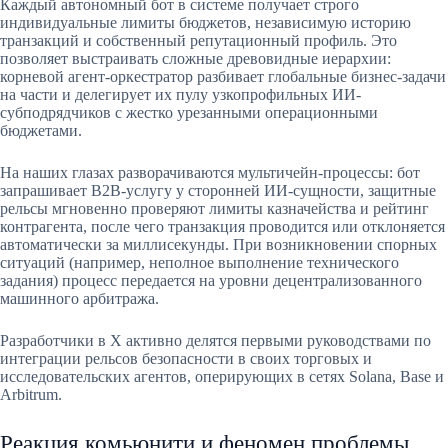
Каждый автономный бот в системе получает строго
индивидуальные лимиты бюджетов, независимую историю
транзакций и собственный репутационный профиль. Это
позволяет выстраивать сложные древовидные иерархии:
корневой агент-оркестратор разбивает глобальные бизнес-задачи
на части и делегирует их пулу узкопрофильных ИИ-
субподрядчиков с жестко урезанными операционными
бюджетами.
На наших глазах разворачиваются мультичейн-процессы: бот
запрашивает B2B-услугу у сторонней ИИ-сущности, защитные
рельсы мгновенно проверяют лимиты казначейства и рейтинг
контрагента, после чего транзакция проводится или отклоняется
автоматически за миллисекунды. При возникновении спорных
ситуаций (например, неполное выполнение технического
задания) процесс передается на уровни децентрализованного
машинного арбитража.
Разработчики в X активно делятся первыми руководствами по
интеграции рельсов безопасности в своих торговых и
исследовательских агентов, оперирующих в сетях Solana, Base и
Arbitrum.
Реакция комьюнити и феномен проблемы