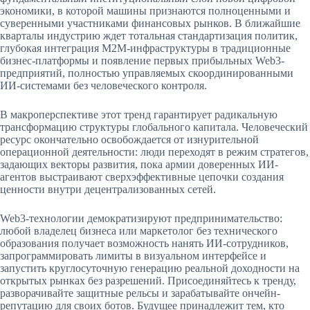
экономики, в которой машины признаются полноценными и
суверенными участниками финансовых рынков. В ближайшие
кварталы индустрию ждет тотальная стандартизация политик,
глубокая интеграция M2M-инфраструктуры в традиционные
бизнес-платформы и появление первых прибыльных Web3-
предприятий, полностью управляемых скоординированными
ИИ-системами без человеческого контроля.
В макроперспективе этот тренд гарантирует радикальную
трансформацию структуры глобального капитала. Человеческий
ресурс окончательно освобождается от изнурительной
операционной деятельности: люди переходят в режим стратегов,
задающих векторы развития, пока армии доверенных ИИ-
агентов выстраивают сверхэффективные цепочки создания
ценности внутри децентрализованных сетей.
Web3-технологии демократизируют предпринимательство:
любой владелец бизнеса или маркетолог без технического
образования получает возможность нанять ИИ-сотрудников,
запрограммировать лимиты в визуальном интерфейсе и
запустить круглосуточную генерацию реальной доходности на
открытых рынках без разрешений. Присоединяйтесь к тренду,
разворачивайте защитные рельсы и зарабатывайте ончейн-
репутацию для своих ботов. Будущее принадлежит тем, кто