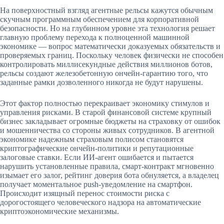
На поверхностный взгляд агентные рельсы кажутся обычным
скучным программным обеспечением для корпоративной
безопасности. Но на глубинном уровне эта технология решает
главную проблему перехода к полноценной машинной
экономике — вопрос математически доказуемых обязательств и
проверяемых границ. Поскольку человек физически не способен
контролировать миллисекундные действия миллионов ботов,
рельсы создают железобетонную ончейн-гарантию того, что
заданные рамки дозволенного никогда не будут нарушены.
Этот фактор полностью перекраивает экономику стимулов и
управления рисками. В старой финансовой системе крупный
бизнес закладывает огромные бюджеты на страховку от ошибок
и мошенничества со стороны живых сотрудников. В агентной
экономике надежным страховым полисом становятся
криптографические ончейн-политики и репутационные
залоговые ставки. Если ИИ-агент ошибается и пытается
нарушить установленные правила, смарт-контракт мгновенно
изымает его залог, рейтинг доверия бота обнуляется, а владелец
получает моментальное push-уведомление на смартфон.
Происходит изящный перенос стоимости риска с
дорогостоящего человеческого надзора на автоматические
криптоэкономические механизмы.