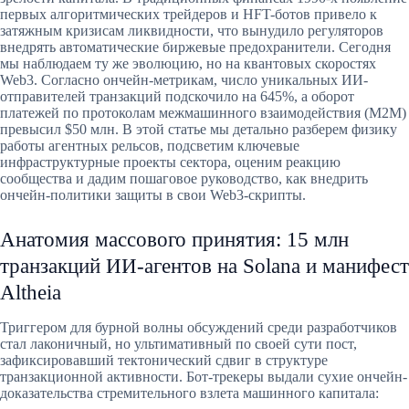
первых алгоритмических трейдеров и HFT-ботов привело к
затяжным кризисам ликвидности, что вынудило регуляторов
внедрять автоматические биржевые предохранители. Сегодня
мы наблюдаем ту же эволюцию, но на квантовых скоростях
Web3. Согласно ончейн-метрикам, число уникальных ИИ-
отправителей транзакций подскочило на 645%, а оборот
платежей по протоколам межмашинного взаимодействия (M2M)
превысил $50 млн. В этой статье мы детально разберем физику
работы агентных рельсов, подсветим ключевые
инфраструктурные проекты сектора, оценим реакцию
сообщества и дадим пошаговое руководство, как внедрить
ончейн-политики защиты в свои Web3-скрипты.
Анатомия массового принятия: 15 млн
транзакций ИИ-агентов на Solana и манифест
Altheia
Триггером для бурной волны обсуждений среди разработчиков
стал лаконичный, но ультимативный по своей сути пост,
зафиксировавший тектонический сдвиг в структуре
транзакционной активности. Бот-трекеры выдали сухие ончейн-
доказательства стремительного взлета машинного капитала: