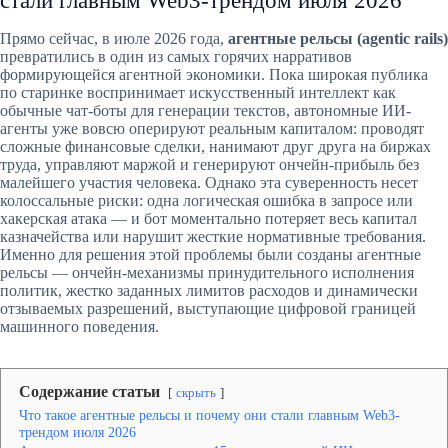
стали главным Web3-трендом июля 2026
Прямо сейчас, в июле 2026 года,
агентные рельсы (agentic rails)
превратились в один из самых горячих нарративов
формирующейся агентной экономики. Пока широкая публика
по старинке воспринимает искусственный интеллект как
обычные чат-боты для генерации текстов, автономные ИИ-
агенты уже вовсю оперируют реальным капиталом: проводят
сложные финансовые сделки, нанимают друг друга на биржах
труда, управляют маржой и генерируют ончейн-прибыль без
малейшего участия человека. Однако эта суверенность несет
колоссальные риски: одна логическая ошибка в запросе или
хакерская атака — и бот моментально потеряет весь капитал
казначейства или нарушит жесткие нормативные требования.
Именно для решения этой проблемы были созданы агентные
рельсы — ончейн-механизмы принудительного исполнения
политик, жестко заданных лимитов расходов и динамически
отзываемых разрешений, выступающие цифровой границей
машинного поведения.
Содержание статьи
скрыть
Что такое агентные рельсы и почему они стали главным Web3-
трендом июля 2026