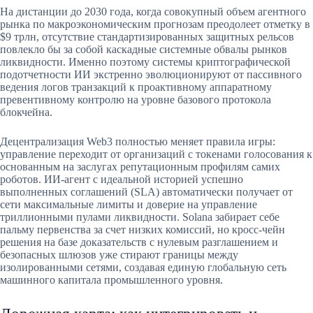
На дистанции до 2030 года, когда совокупный объем агентного
рынка по макроэкономическим прогнозам преодолеет отметку в
$9 трлн, отсутствие стандартизированных защитных рельсов
повлекло бы за собой каскадные системные обвалы рынков
ликвидности. Именно поэтому системы криптографической
подотчетности ИИ экстренно эволюционируют от пассивного
ведения логов транзакций к проактивному аппаратному
превентивному контролю на уровне базового протокола
блокчейна.
Децентрализация Web3 полностью меняет правила игры:
управление переходит от организаций с токенами голосования к
основанным на заслугах репутационным профилям самих
роботов. ИИ-агент с идеальной историей успешно
выполненных соглашений (SLA) автоматически получает от
сети максимальные лимиты и доверие на управление
триллионными пулами ликвидности. Solana забирает себе
пальму первенства за счет низких комиссий, но кросс-чейн
решения на базе доказательств с нулевым разглашением и
безопасных шлюзов уже стирают границы между
изолированными сетями, создавая единую глобальную сеть
машинного капитала промышленного уровня.