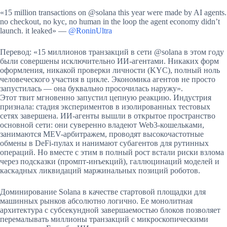
«15 million transactions on @solana this year were made by AI agents.
no checkout, no kyc, no human in the loop the agent economy didn’t
launch. it leaked» —
@RoninUltra
Перевод: «15 миллионов транзакций в сети @solana в этом году
были совершены исключительно ИИ-агентами. Никаких форм
оформления, никакой проверки личности (KYC), полный ноль
человеческого участия в цикле. Экономика агентов не просто
запустилась — она буквально просочилась наружу».
Этот твит мгновенно запустил цепную реакцию. Индустрия
признала: стадия экспериментов в изолированных тестовых
сетях завершена. ИИ-агенты вышли в открытое пространство
основной сети: они суверенно владеют Web3-кошельками,
занимаются MEV-арбитражем, проводят высокочастотные
обмены в DeFi-пулах и нанимают субагентов для рутинных
операций. Но вместе с этим в полный рост встали риски взлома
через подсказки (промпт-инъекций), галлюцинаций моделей и
каскадных ликвидаций маржинальных позиций роботов.
Доминирование Solana в качестве стартовой площадки для
машинных рынков абсолютно логично. Ее монолитная
архитектура с субсекундной завершаемостью блоков позволяет
перемалывать миллионы транзакций с микроскопическими