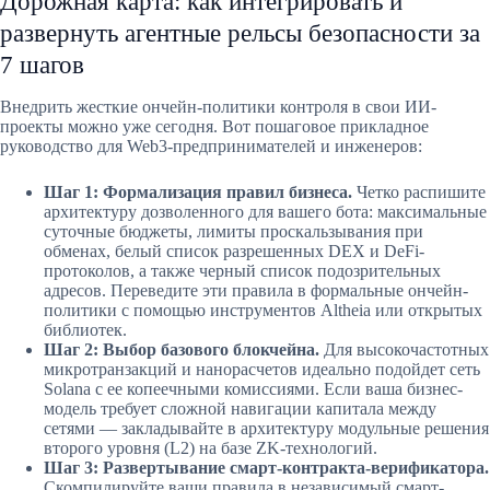
Дорожная карта: как интегрировать и
развернуть агентные рельсы безопасности за
7 шагов
Внедрить жесткие ончейн-политики контроля в свои ИИ-
проекты можно уже сегодня. Вот пошаговое прикладное
руководство для Web3-предпринимателей и инженеров:
Шаг 1: Формализация правил бизнеса.
Четко распишите
архитектуру дозволенного для вашего бота: максимальные
суточные бюджеты, лимиты проскальзывания при
обменах, белый список разрешенных DEX и DeFi-
протоколов, а также черный список подозрительных
адресов. Переведите эти правила в формальные ончейн-
политики с помощью инструментов Altheia или открытых
библиотек.
Шаг 2: Выбор базового блокчейна.
Для высокочастотных
микротранзакций и нанорасчетов идеально подойдет сеть
Solana с ее копеечными комиссиями. Если ваша бизнес-
модель требует сложной навигации капитала между
сетями — закладывайте в архитектуру модульные решения
второго уровня (L2) на базе ZK-технологий.
Шаг 3: Развертывание смарт-контракта-верификатора.
Скомпилируйте ваши правила в независимый смарт-