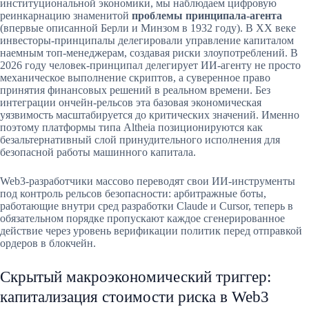
институциональной экономики, мы наблюдаем цифровую
реинкарнацию знаменитой
проблемы принципала-агента
(впервые описанной Берли и Минзом в 1932 году). В XX веке
инвесторы-принципалы делегировали управление капиталом
наемным топ-менеджерам, создавая риски злоупотреблений. В
2026 году человек-принципал делегирует ИИ-агенту не просто
механическое выполнение скриптов, а суверенное право
принятия финансовых решений в реальном времени. Без
интеграции ончейн-рельсов эта базовая экономическая
уязвимость масштабируется до критических значений. Именно
поэтому платформы типа Altheia позиционируются как
безальтернативный слой принудительного исполнения для
безопасной работы машинного капитала.
Web3-разработчики массово переводят свои ИИ-инструменты
под контроль рельсов безопасности: арбитражные боты,
работающие внутри сред разработки Claude и Cursor, теперь в
обязательном порядке пропускают каждое сгенерированное
действие через уровень верификации политик перед отправкой
ордеров в блокчейн.
Скрытый макроэкономический триггер:
капитализация стоимости риска в Web3