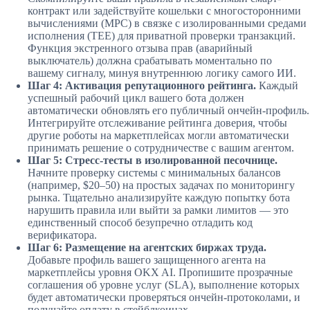
контракт или задействуйте кошельки с многосторонними
вычислениями (MPC) в связке с изолированными средами
исполнения (TEE) для приватной проверки транзакций.
Функция экстренного отзыва прав (аварийный
выключатель) должна срабатывать моментально по
вашему сигналу, минуя внутреннюю логику самого ИИ.
Шаг 4: Активация репутационного рейтинга.
Каждый
успешный рабочий цикл вашего бота должен
автоматически обновлять его публичный ончейн-профиль.
Интегрируйте отслеживание рейтинга доверия, чтобы
другие роботы на маркетплейсах могли автоматически
принимать решение о сотрудничестве с вашим агентом.
Шаг 5: Стресс-тесты в изолированной песочнице.
Начните проверку системы с минимальных балансов
(например, $20–50) на простых задачах по мониторингу
рынка. Тщательно анализируйте каждую попытку бота
нарушить правила или выйти за рамки лимитов — это
единственный способ безупречно отладить код
верификатора.
Шаг 6: Размещение на агентских биржах труда.
Добавьте профиль вашего защищенного агента на
маркетплейсы уровня OKX AI. Пропишите прозрачные
соглашения об уровне услуг (SLA), выполнение которых
будет автоматически проверяться ончейн-протоколами, и
получайте оплату в стейблкоинах.