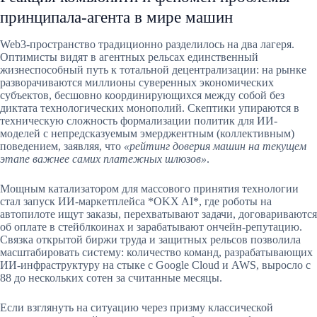
принципала-агента в мире машин
Web3-пространство традиционно разделилось на два лагеря.
Оптимисты видят в агентных рельсах единственный
жизнеспособный путь к тотальной децентрализации: на рынке
разворачиваются миллионы суверенных экономических
субъектов, бесшовно координирующихся между собой без
диктата технологических монополий. Скептики упираются в
техническую сложность формализации политик для ИИ-
моделей с непредсказуемым эмерджентным (коллективным)
поведением, заявляя, что
«рейтинг доверия машин на текущем
этапе важнее самих платежных шлюзов»
.
Мощным катализатором для массового принятия технологии
стал запуск ИИ-маркетплейса *OKX AI*, где роботы на
автопилоте ищут заказы, перехватывают задачи, договариваются
об оплате в стейблкоинах и зарабатывают ончейн-репутацию.
Связка открытой биржи труда и защитных рельсов позволила
масштабировать систему: количество команд, разрабатывающих
ИИ-инфраструктуру на стыке с Google Cloud и AWS, выросло с
88 до нескольких сотен за считанные месяцы.
Если взглянуть на ситуацию через призму классической