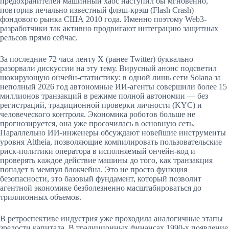
предохранителей машинный хаос наступил бы мгновенно,
повторив печально известный флэш-крэш (Flash Crash)
фондового рынка США 2010 года. Именно поэтому Web3-
разработчики так активно продвигают интеграцию защитных
рельсов прямо сейчас.
За последние 72 часа ленту X (ранее Twitter) буквально
разорвали дискуссии на эту тему. Вирусный анонс подсветил
шокирующую ончейн-статистику: в одной лишь сети Solana за
неполный 2026 год автономные ИИ-агенты совершили более 15
миллионов транзакций в режиме полной автономии — без
регистраций, традиционной проверки личности (KYC) и
человеческого контроля. Экономика роботов больше не
прогнозируется, она уже просочилась в основную сеть.
Параллельно ИИ-инженеры обсуждают новейшие инструменты
уровня Altheia, позволяющие компилировать пользовательские
риск-политики оператора в исполняемый ончейн-код и
проверять каждое действие машины до того, как транзакция
попадет в мемпул блокчейна. Это не просто функция
безопасности, это базовый фундамент, который позволит
агентной экономике безболезненно масштабироваться до
триллионных объемов.
В ретроспективе индустрия уже проходила аналогичные этапы
зрелости капитала. В традиционных финансах 1990-х появление