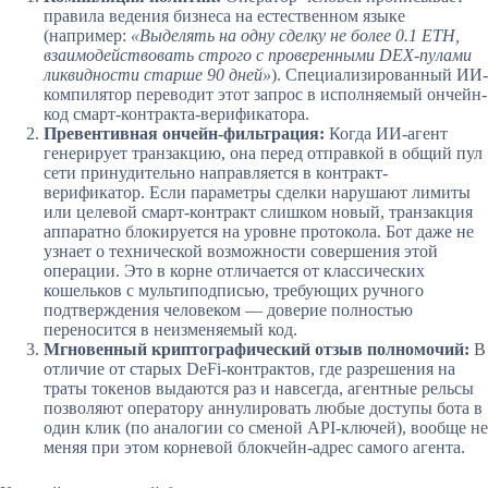
правила ведения бизнеса на естественном языке
(например:
«Выделять на одну сделку не более 0.1 ETH,
взаимодействовать строго с проверенными DEX-пулами
ликвидности старше 90 дней»
). Специализированный ИИ-
компилятор переводит этот запрос в исполняемый ончейн-
код смарт-контракта-верификатора.
Превентивная ончейн-фильтрация:
Когда ИИ-агент
генерирует транзакцию, она перед отправкой в общий пул
сети принудительно направляется в контракт-
верификатор. Если параметры сделки нарушают лимиты
или целевой смарт-контракт слишком новый, транзакция
аппаратно блокируется на уровне протокола. Бот даже не
узнает о технической возможности совершения этой
операции. Это в корне отличается от классических
кошельков с мультиподписью, требующих ручного
подтверждения человеком — доверие полностью
переносится в неизменяемый код.
Мгновенный криптографический отзыв полномочий:
В
отличие от старых DeFi-контрактов, где разрешения на
траты токенов выдаются раз и навсегда, агентные рельсы
позволяют оператору аннулировать любые доступы бота в
один клик (по аналогии со сменой API-ключей), вообще не
меняя при этом корневой блокчейн-адрес самого агента.