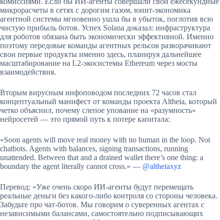
комиссиями. Если бы ИИ-агенты совершали свои ежесекундные
микрорасчеты в сетях с дорогим газом, юнит-экономика
агентной системы мгновенно ушла бы в убыток, поглотив всю
чистую прибыль ботов. Успех Solana доказал: инфраструктура
для роботов обязана быть экономически эффективной. Именно
поэтому передовые команды агентных рельсов разворачивают
свои первые продукты именно здесь, планируя дальнейшее
масштабирование на L2-экосистемы Ethereum через мосты
взаимодействия.
Вторым вирусным инфоповодом последних 72 часов стал
концептуальный манифест от команды проекта Altheia, который
четко объяснил, почему слепое упование на «разумность»
нейросетей — это прямой путь к потере капитала:
«Soon agents will move real money with no human in the loop. Not
chatbots. Agents with balances, signing transactions, running
unattended. Between that and a drained wallet there’s one thing: a
boundary the agent literally cannot cross.» —
@altheiaxyz
Перевод: «Уже очень скоро ИИ-агенты будут перемещать
реальные деньги без какого-либо контроля со стороны человека.
Забудьте про чат-ботов. Мы говорим о суверенных агентах с
независимыми балансами, самостоятельно подписывающих