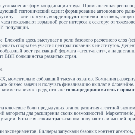
ез усложнение форм координации труда. Промышленная революц
дующий тектонический сдвиг: формирование автономного рынка
утину — они торгуют, координируют цепочки поставок, спорят
2 часа показывают взрывной рост интереса к сектору: от тяжел
ИИ-популяций.
Блокчейн здесь выступает в роли базового расчетного слоя (sett
зрешать споры без участия централизованных институтов. Деце
ообразный рост транзакций формата «агент-агент», а на диста
нит ВВП большинства развитых стран.
ка
KX, моментально собравший тысячи охватов. Компания разверн
ывать бизнес-задачи и получать финализацию выплат в блокчейне
 комментариях к треду, отныне
соло-предприниматель с промп
ла ключевые боли предыдущих этапов развития агентной эконом
нний алгоритм для расширения своих возможностей. Маркетплейс
епутации. Боты с высоким траст-скором получают наивысший пр
тни экспериментов. Билдеры запускали базовых контент-агентов