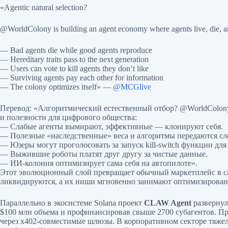
«Agentic natural selection?
@WorldColony is building an agent economy where agents live, die, a
— Bad agents die while good agents reproduce
— Hereditary traits pass to the next generation
— Users can vote to kill agents they don’t like
— Surviving agents pay each other for information
— The colony optimizes itself» —
@MCGlive
Перевод: «Алгоритмический естественный отбор? @WorldColon
и полезности для цифрового общества:
— Слабые агенты вымирают, эффективные — клонируют себя.
— Полезные «наследственные» веса и алгоритмы передаются с
— Юзеры могут проголосовать за запуск kill-switch функции для
— Выжившие роботы платят друг другу за чистые данные.
— ИИ-колония оптимизирует сама себя на автопилоте».
Этот эволюционный слой превращает обычный маркетплейс в с
ликвидируются, а их ниши мгновенно занимают оптимизирован
Параллельно в экосистеме Solana проект
CLAW Agent
развернул
$100 млн объема и профинансировав свыше 2700 субагентов. П
через x402-совместимые шлюзы. В корпоративном секторе тяже