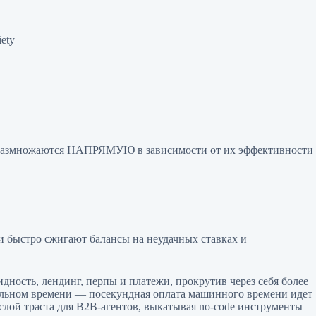
iety
и размножаются НАПРЯМУЮ в зависимости от их эффективности
быстро сжигают балансы на неудачных ставках и
ность, лендинг, перпы и платежи, прокрутив через себя более
альном времени — посекундная оплата машинного времени идет
лой траста для B2B-агентов, выкатывая no-code инструменты