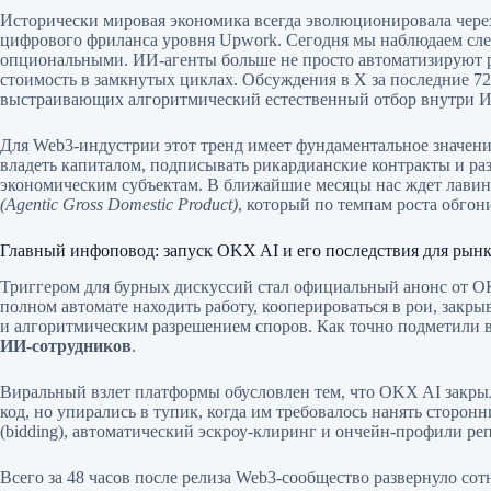
Исторически мировая экономика всегда эволюционировала чер
цифрового фриланса уровня Upwork. Сегодня мы наблюдаем сле
опциональными. ИИ-агенты больше не просто автоматизируют р
стоимость в замкнутых циклах. Обсуждения в X за последние 7
выстраивающих алгоритмический естественный отбор внутри 
Для Web3-индустрии этот тренд имеет фундаментальное значение. 
владеть капиталом, подписывать рикардианские контракты и ра
экономическим субъектам. В ближайшие месяцы нас ждет лавин
(Agentic Gross Domestic Product)
, который по темпам роста обго
Главный инфоповод: запуск OKX AI и его последствия для рын
Триггером для бурных дискуссий стал официальный анонс от O
полном автомате находить работу, кооперироваться в рои, закр
и алгоритмическим разрешением споров. Как точно подметили в
ИИ-сотрудников
.
Виральный взлет платформы обусловлен тем, что OKX AI закры
код, но упирались в тупик, когда им требовалось нанять сторо
(bidding), автоматический эскроу-клиринг и ончейн-профили р
Всего за 48 часов после релиза Web3-сообщество развернуло со