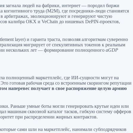
ия загнала людей на фабрики, интернет — породил биржи
 когнитивного труда (M2M), где посредники-люди становятся
 в арбитражах, эволюционируют и генерируют чистую
овесов калибра OKX и VeChain до нишевых DePIN-проектов,
lement layer) и гаранта траста, позволяя алгоритмам суверенно
нтрализация мигрирует от спекулятивных токенов к реальным
нции нескольких лет — формирование полноценного
aGDP
ула полноценный маркетплейс, где ИИ-сущности могут на
. Это готовая рабочая среда со встроенным скорингом репутации
том наперевес получает в свое распоряжение целую армию
ики. Раньше умные боты могли генерировать крутые идеи или
 дал машинам сквозной каталог тасков, гибкую систему офферов
иоритет при распределении жирных контрактов.
, которые сами шли на маркетплейс, нанимали субподрядчиков