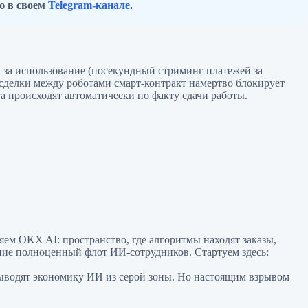
ю в своем
Telegram-канале
.
ы за использование (посекундный стриминг платежей за
 сделки между роботами смарт-контракт намертво блокирует
 происходят автоматически по факту сдачи работы.
яем OKX AI: пространство, где алгоритмы находят заказы,
ние полноценный флот ИИ-сотрудников. Стартуем здесь:
ыводят экономику ИИ из серой зоны. Но настоящим взрывом