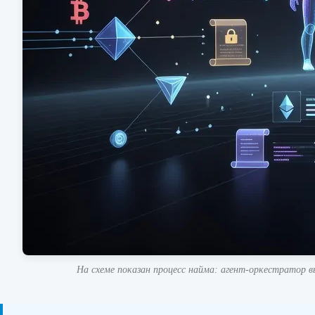
На схеме показан процесс найма: агент-оркестратор 