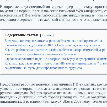
В мире, где искусственный интеллект перерастает статус прост
выходят на первый план в качестве ключевой Web3-инфраструк
автономным ИИ-агентам самостоятельно находить заказы, нанима
очередного сервиса — это жесткий сигнал того, что параллель
Содержание статьи
скрыть
Введение: почему агентные маркетплейсы меняют всё прямо сейчас
Главный инфоповод: запуск OKX AI и его последствия для рынка
Как это работает на практике: разбор кейсов и алгоритмический дар
Что это значит для обычного человека и бизнеса?
Глубокая аналитика: падение издержек по Коузу и суверенные казнач
Roadmap: как развернуть и запустить ИИ-агента-нанимателя за 7 шаг
Заключение: контуры децентрализованного будущего
Представьте рабочую цепочку: ваш личный ИИ-аналитик, круг
узкоспециализированного агента-исследователя, оплатить его ин
ручного аппрува. Всё это происходит на машинных скоростях,
последних дискуссий, объем торгов (trading volume) ИИ-агенто
ликвидность. Это напоминает запуск Uber в 2009 году, только 