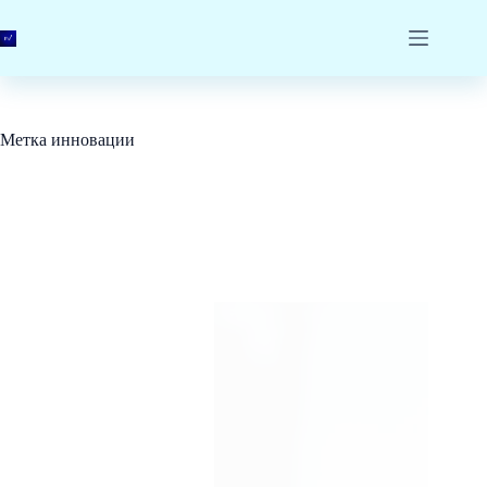
Перейти
к
сути
Метка
инновации